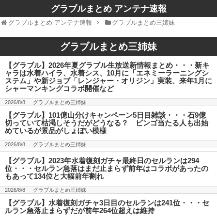
グラブルまとめ アンテナ速報
グラブルまとめ アンテナ速報
グラブルまとめ三姉妹
グラブルまとめ三姉妹
【グラブル】2026年夏グラブル生放送新情報まとめ・・・新キ
ャラは水着ハイラ、水着シス、10月に「エネミーラーニングシ
ステム」や新ジョブ「レンジャー・オリジン」実装、来年1月に
シャーマンキングコラボ開催など
2026/8/8
グラブルまとめ三姉妹
【グラブル】101億山分けキャンペーン5日目雑談・・・石9億
切っていて枯渇しそうだがどうなる？ ビンゴ当たる人も出始
めているが景品がしょぼい模様
2026/8/8
グラブルまとめ三姉妹
【グラブル】2023年水着復刻ガチャ最終日のセルランは294
位・・・セルラン急落はまだ止まらず前年はコラボがあったの
もあって134位と大幅前年割れ
2026/8/8
グラブルまとめ三姉妹
【グラブル】水着復刻ガチャ3日目のセルランは241位・・・セ
ルラン急落止まらずだが前年264位超えは維持