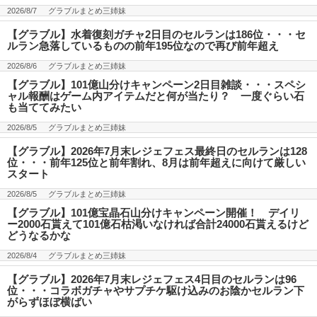
2026/8/7
グラブルまとめ三姉妹
【グラブル】水着復刻ガチャ2日目のセルランは186位・・・セ
ルラン急落しているものの前年195位なので再び前年超え
2026/8/6
グラブルまとめ三姉妹
【グラブル】101億山分けキャンペーン2日目雑談・・・スペシ
ャル報酬はゲーム内アイテムだと何が当たり？ 一度ぐらい石
も当ててみたい
2026/8/5
グラブルまとめ三姉妹
【グラブル】2026年7月末レジェフェス最終日のセルランは128
位・・・前年125位と前年割れ、8月は前年超えに向けて厳しい
スタート
2026/8/5
グラブルまとめ三姉妹
【グラブル】101億宝晶石山分けキャンペーン開催！ デイリ
ー2000石貰えて101億石枯渇いなければ合計24000石貰えるけど
どうなるかな
2026/8/4
グラブルまとめ三姉妹
【グラブル】2026年7月末レジェフェス4日目のセルランは96
位・・・コラボガチャやサプチケ駆け込みのお陰かセルラン下
がらずほぼ横ばい