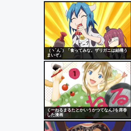
（ヽ´ん`）「食ってみな。ザリガニは結構う
まいぞ」
くーねるまるたとかいうかつてなんJを席巻
した漫画