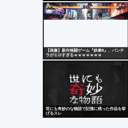
【画像】新作格闘ゲーム『鉄拳8』、パンチ
ラがエロすぎるｗｗｗｗｗｗｗ
世にも奇妙のな物語で記憶に残った作品を挙
げるスレ