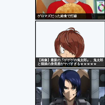
ゲロマズだった給食で打線
【画像】最新の『ゲゲゲの鬼太郎』、鬼太郎
と猫娘の身長差がヤバすぎるｗｗｗｗｗ