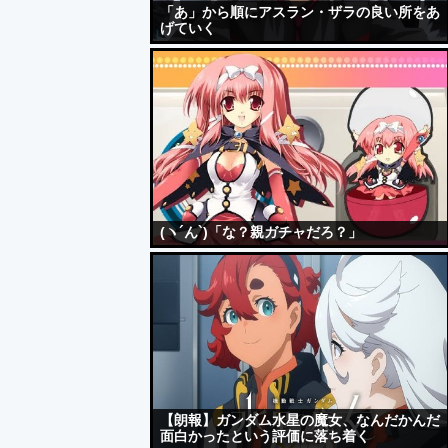
「あ」から順にアスラン・ザラの良い所をあ
げていく
(ヽ´ん`)「な？親ガチャだろ？」
【朗報】ガンダム水星の魔女、なんだかんだ
面白かったという評価に落ち着く