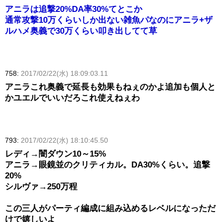
アニラは追撃20%DA率30%てとこか
通常攻撃10万くらいしか出ない雑魚パなのにアニラ+ザ
ルハメ奥義で30万くらい叩き出してて草
758:
2017/02/22(水) 18:09:03.11
アニラこれ奥義で延長も効果もねぇのかよ追加も個人と
かユエルでいいだろこれ使えねぇわ
793:
2017/02/22(水) 18:10:45.50
レディ→闇ダウン10～15%
アニラ→眼鏡並のクリティカル。DA30%くらい。追撃
20%
シルヴァ→250万程
この三人がパーティ編成に組み込めるレベルになっただ
けで嬉しいよ