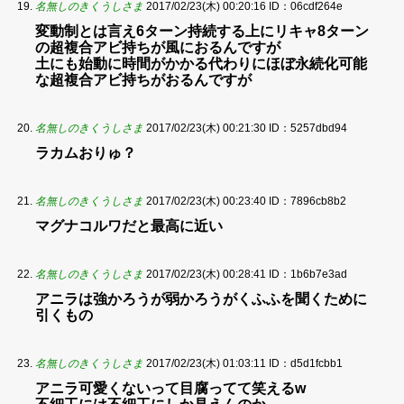
名無しのきくうしさま
2017/02/23(木) 00:20:16
ID：06cdf264e
変動制とは言え6ターン持続する上にリキャ8ターン
の超複合アビ持ちが風におるんですが
土にも始動に時間がかかる代わりにほぼ永続化可能
な超複合アビ持ちがおるんですが
名無しのきくうしさま
2017/02/23(木) 00:21:30
ID：5257dbd94
ラカムおりゅ？
名無しのきくうしさま
2017/02/23(木) 00:23:40
ID：7896cb8b2
マグナコルワだと最高に近い
名無しのきくうしさま
2017/02/23(木) 00:28:41
ID：1b6b7e3ad
アニラは強かろうが弱かろうがくふふを聞くために
引くもの
名無しのきくうしさま
2017/02/23(木) 01:03:11
ID：d5d1fcbb1
アニラ可愛くないって目腐ってて笑えるw