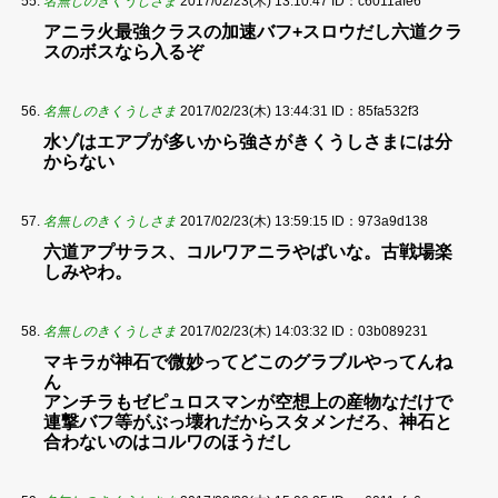
名無しのきくうしさま
2017/02/23(木) 13:10:47
ID：c6011afe6
アニラ火最強クラスの加速バフ+スロウだし六道クラ
スのボスなら入るぞ
名無しのきくうしさま
2017/02/23(木) 13:44:31
ID：85fa532f3
水ゾはエアプが多いから強さがきくうしさまには分
からない
名無しのきくうしさま
2017/02/23(木) 13:59:15
ID：973a9d138
六道アプサラス、コルワアニラやばいな。古戦場楽
しみやわ。
名無しのきくうしさま
2017/02/23(木) 14:03:32
ID：03b089231
マキラが神石で微妙ってどこのグラブルやってんね
ん
アンチラもゼピュロスマンが空想上の産物なだけで
連撃バフ等がぶっ壊れだからスタメンだろ、神石と
合わないのはコルワのほうだし