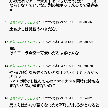
貯めた石でアニラ天井するつもりだったが……これ
ならしなくていいな。別の強キャラ来るまで温存確
定
名無しのきくうしさま
2017/02/22(水) 23:46:37
ID：68f6d8bdb
土も少しは見習うべきだな。
名無しのきくうしさま
2017/02/22(水) 23:48:13
ID：88503db04
※5
は？アニラ全空一可愛いだろふざけんな
名無しのきくうしさま
2017/02/22(水) 23:51:20
ID：6d106ba7d
やっぱ限定なら強くないとな！というリミラカから
のコレ
KMRは咲でも読んでんの？マイナスを同時に持ち込
まないと気が済まないの？
名無しのきくうしさま
2017/02/22(水) 23:52:04
ID：07f35e282
元よりはかなり強くなったがPTに入れるかとなると