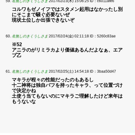
名無しのきくうしさま
2017/02/23(木) 15:06:25
ID：c6011afe6
コルワもゼノイフではスタメン起用はなかったし別
にそこまで騒ぐ必要ないぜ
現状土位しか出張できないぞ
名無しのきくうしさま
2017/02/24(金) 02:11:18
ID：5260c83ae
※52
アニラのがリミラカより価値あるんだよなぁ、エア
プ乙
名無しのきくうしさま
2017/02/25(土) 14:54:18
ID：3baa50d47
マキラが程々の性能だったのもあるし
十二神将は独自バフを持ったキャラ、って位置づけ
で決定かね
土使う当てもないのにマキラご理解したけど来年は
もうないな