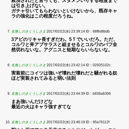
救済されたと言っても、スタメンいりする程度まで
は引き上げない。
ガチャ引いてもらわないといけないから、既存キャ
ラの強化はこの程度だろうね。
名無しのきくうしさま
2017/02/22(水) 23:39:14
ID：68f6d8bdb
3アビのリキャ長すぎだわ。5Ｔでいいだろ。ただ、
コルワと斧アプサラスと組ませるとコルワのバフ全
然切れないな。アグニスと短期ならいらないな。
名無しのきくうしさま
2017/02/22(水) 23:42:14
ID：02935102c
実装前にコイツは強いぞ壊れだ壊れだと騒がれる奴
ほど実装されてみると弱い法則
名無しのきくうしさま
2017/02/22(水) 23:44:39
ID：b836a6306
まあ強いんだけどな
最近の火はキャラ強すぎてな
名無しのきくうしさま
2017/02/22(水) 23:46:19
ID：95a76112f