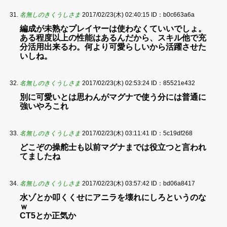
名無しのきくうしさま
2017/02/23(木) 02:40:15
ID：b0c663a6a
編成が未熟なプレイヤーは使わなくていいでしょ。
ある程度以上の性能はあるんだから、スキル他で充
分活用出来るわ。何より可愛らしいから活躍させた
いしね。
名無しのきくうしさま
2017/02/23(木) 02:53:24
ID：85521e432
別に可愛いとは思わんがマグナで使う分には普通に
強いやろこれ
名無しのきくうしさま
2017/02/23(木) 03:11:41
ID：5c19df268
どこぞの操舵士も以前マグナまでは役立つと言われ
てましたね
名無しのきくうしさま
2017/02/23(木) 03:57:42
ID：bd06a8417
水ゾとか叩くくせにアニラを壊れにしろというのな
ｗ
CT5とか正気か