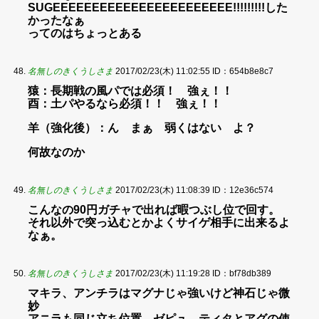
SUGEEEEEEEEEEEEEEEEEEEEEEE!!!!!!!!!した
かったなぁ
ってのはちょっとある
名無しのきくうしさま
2017/02/23(木) 11:02:55
ID：654b8e8c7
猿：長期戦の風パでは必須！ 強ぇ！！
酉：土パやるなら必須！！ 強ぇ！！
羊（強化後）：ん まぁ 弱くはない よ？
何故なのか
名無しのきくうしさま
2017/02/23(木) 11:08:39
ID：12e36c574
こんなの90円ガチャで出れば暇つぶし位で回す。
それ以外で突っ込むとかよくサイゲ相手に出来るよ
なぁ。
名無しのきくうしさま
2017/02/23(木) 11:19:28
ID：bf78db389
マキラ、アンチラはマグナじゃ強いけど神石じゃ微
妙
アニラも同じ立ち位置。ゼピュ、ティタとアグの使