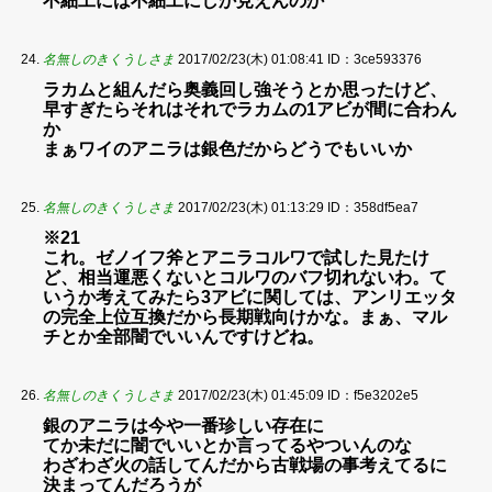
不細工には不細工にしか見えんのか
名無しのきくうしさま
2017/02/23(木) 01:08:41
ID：3ce593376
ラカムと組んだら奥義回し強そうとか思ったけど、
早すぎたらそれはそれでラカムの1アビが間に合わん
か
まぁワイのアニラは銀色だからどうでもいいか
名無しのきくうしさま
2017/02/23(木) 01:13:29
ID：358df5ea7
※21
これ。ゼノイフ斧とアニラコルワで試した見たけ
ど、相当運悪くないとコルワのバフ切れないわ。て
いうか考えてみたら3アビに関しては、アンリエッタ
の完全上位互換だから長期戦向けかな。まぁ、マル
チとか全部闇でいいんですけどね。
名無しのきくうしさま
2017/02/23(木) 01:45:09
ID：f5e3202e5
銀のアニラは今や一番珍しい存在に
てか未だに闇でいいとか言ってるやついんのな
わざわざ火の話してんだから古戦場の事考えてるに
決まってんだろうが