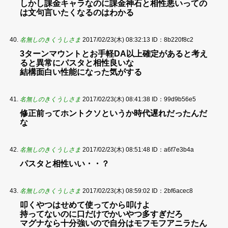
しかし課金キャラなのに課金神石と相性悪いっての
は文句言いたくなるのはわかる
名無しのきくうしさま
2017/02/23(木) 08:32:13
ID：8b220f8c2
3ターンマウントとお手軽DA以上確定があると考え
ると異常にパスタと相性良いな
結構面白い性能になった気がする
名無しのきくうしさま
2017/02/23(木) 08:41:38
ID：99d9b56e5
修正前ってホントクソというか時代遅れだったんだ
な
名無しのきくうしさま
2017/02/23(木) 08:51:48
ID：a6f7e3b4a
パスタと相性いい・・？
名無しのきくうしさま
2017/02/23(木) 08:59:02
ID：2bf6acec8
叩くやつはせめて使ってから叩けよ
持ってないのに口だけでかいやつ多すぎだろ
マグナなら十分強いので自分はモフモフアニラたん