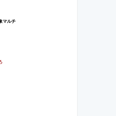
象マルチ
ろ