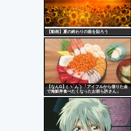
【動画】夏の終わりの曲を貼ろう
【なんG】( ヽ´ん`) 「アイフルから借りた金
で海鮮丼食べたくなったお前ら許さん」