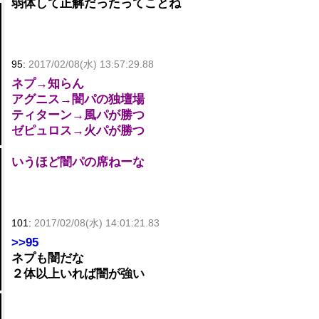
弱体して正解だったってことね
95:
2017/02/08(水) 13:57:29.88
ネプ→知らん
アグニス→闇パの独壇場
ティターン→風パが勝つ
ゼピュロス→火パが勝つ
いうほど闇パの席ねーな
101:
2017/02/08(水) 14:01:21.83
>>95
ネプも闇だな
２体以上いれば闇が強い