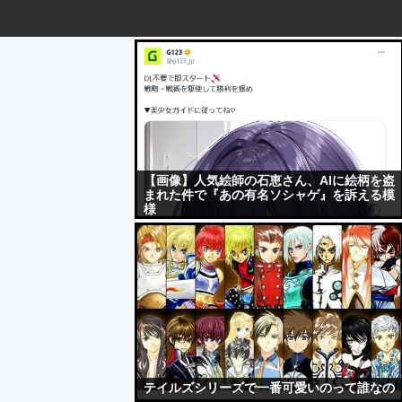
【画像】人気絵師の石恵さん、AIに絵柄を盗
まれた件で『あの有名ソシャゲ』を訴える模
様
テイルズシリーズで一番可愛いのって誰なの