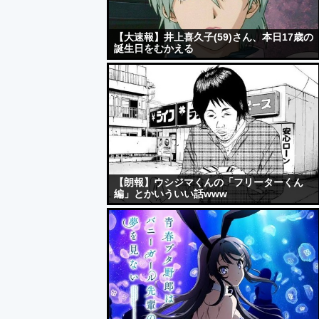
【大速報】井上喜久子(59)さん、本日17歳の
誕生日をむかえる
【朗報】ウシジマくんの「フリーターくん
編」とかいういい話www