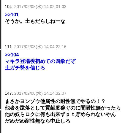
104:
2017/02/08(水) 14:02:01.03
>>101
そうか。土もだらしねーな
111:
2017/02/08(水) 14:04:22.16
>>104
マキラ登場後初めての四象だぞ
土ガチ勢を信じろ
147:
2017/02/08(水) 14:14:32.07
まさかヨンゾウ他属性の耐性無でやるの！？
他者を蹴落として貢献度稼ぐのに闇耐性無かったら
他の奴らロクに何も出来ずｐｔ貯められないやん
だめだめ耐性無なら中止しろ