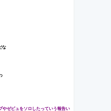
だな
わ
プやゼピュをソロしたっていう報告い