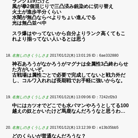
ランク119だけど
風が拳2個混じりで三凸済み銃染めに切り替え
火土が進歩半分くらい
水闇が無凸ならべよりちょい進んでる
光は無凸並べ中
スラ爆はやってないから自分よりランク高くてもこ
れより揃ってない人いるとは思う
名無しのきくうしさま
2017/01/12(木) 13:01:26
ID：6ae332880
神石あろうがなかろうがマグナは全属性3凸終わらせ
た方がいいぞ。
古戦場は属性ごとで必要で完成してないと戦力外だ
し、コルワ入れれば長期戦でお手軽に強いからな。
名無しのきくうしさま
2017/01/12(木) 13:09:06
ID：7242cf2b3
中にはカツオでどこでも水パマンやろうとしてる100
越えの奴とかいたけど馬鹿なんだろうなと思うわ…
名無しのきくうしさま
2017/01/12(木) 13:12:39
ID：e13b35bb5
どのくらいが普通なんだろうな？