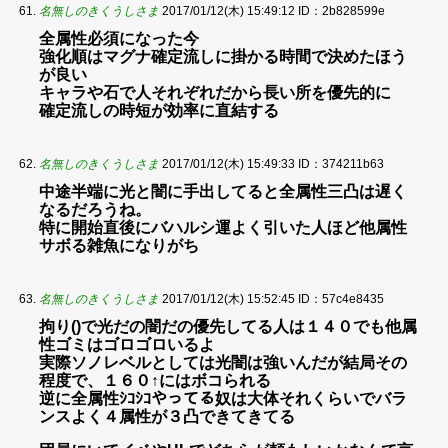
名無しのきくうしさま
2017/01/12(木) 15:49:12
ID：2b828599e
全属性必須になった今
強化順はマグナ確定流しに掛かる時間で決めたほう
が良い
キャラや石で人それぞれだから長い所を優先的に
確定流しの時短が効率に直結する
名無しのきくうしさま
2017/01/12(木) 15:49:33
ID：374211b63
中途半端に光と闇に手出してると全属性三凸は遅く
なるだろうね。
特に開始直後にバハルシ運よく引いた人ほど他属性
サボる雑魚になりがち
名無しのきくうしさま
2017/01/12(木) 15:52:45
ID：57c4e8435
拘り()で光だの闇だの優先してる人は１４０でも他属
性ゴミはゴロゴロいるよ
実際ソノレベルとしては光闇は強いんだが結局その
程度で、１６０↑にはボコられる
逆に全属性ｼｺｼｺやってる奴は大体それくらいでバラ
ンスよく４属性が３凸できてきてる