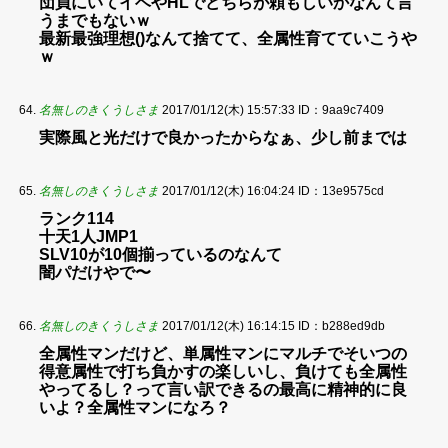
団員にいてイベやHLでどちらが頼もしいかなんて言
うまでもないｗ
最新最強理想()なんて捨てて、全属性育てていこうや
ｗ
名無しのきくうしさま
2017/01/12(木) 15:57:33
ID：9aa9c7409
実際風と光だけで良かったからなぁ、少し前までは
名無しのきくうしさま
2017/01/12(木) 16:04:24
ID：13e9575cd
ランク114
十天1人JMP1
SLV10が10個揃っているのなんて
闇パだけやで〜
名無しのきくうしさま
2017/01/12(木) 16:14:15
ID：b288ed9db
全属性マンだけど、単属性マンにマルチでそいつの
得意属性で打ち負かすの楽しいし、負けても全属性
やってるし？って言い訳できるの最高に精神的に良
いよ？全属性マンになろ？