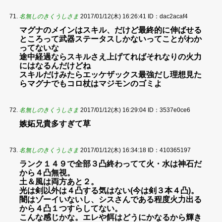
名無しのきくうしさま
2017/01/12(木) 16:26:41
ID：dac2acaf4
マグナのメインはスキル、だけど最終的に伸ばせる
ところって武器ステータスしかないってことがわか
ってないな
途中経過ならスキルさえ上げてればそれなりの火力
にはなるんだけどね
スキルだけみたらエッケザックス最強だし理想見た
らマグナでもコロ杖はマジモンのゴミよ
名無しのきくうしさま
2017/01/12(木) 16:29:04
ID：3537e0ce6
嫉妬兄貴多すぎて草
名無しのきくうしさま
2017/01/12(木) 16:34:18
ID：410365197
ランク１４９で全部３凸終わってて火・水は神石だ
から４凸無視。
土＆風は両方あと２。
光は剣以外は４凸する気はない(今は剣３本４凸)。
闇はゾーイいないし、シスさんである程度火力出る
から４凸１つすらしてない。
こんな感じかな。エレや餌はどうにかなるから輝き