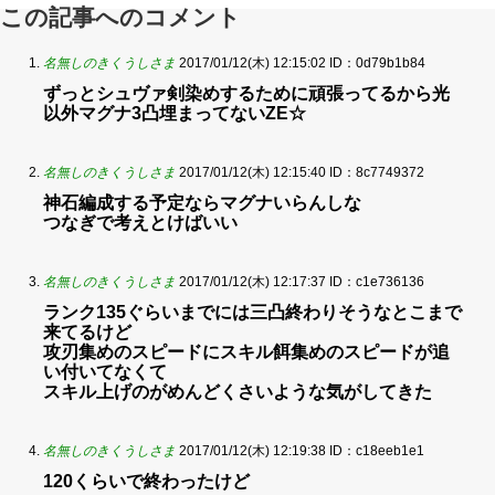
この記事へのコメント
名無しのきくうしさま
2017/01/12(木) 12:15:02
ID：0d79b1b84
ずっとシュヴァ剣染めするために頑張ってるから光
以外マグナ3凸埋まってないZE☆
名無しのきくうしさま
2017/01/12(木) 12:15:40
ID：8c7749372
神石編成する予定ならマグナいらんしな
つなぎで考えとけばいい
名無しのきくうしさま
2017/01/12(木) 12:17:37
ID：c1e736136
ランク135ぐらいまでには三凸終わりそうなとこまで
来てるけど
攻刃集めのスピードにスキル餌集めのスピードが追
い付いてなくて
スキル上げのがめんどくさいような気がしてきた
名無しのきくうしさま
2017/01/12(木) 12:19:38
ID：c18eeb1e1
120くらいで終わったけど