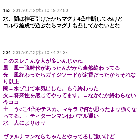
153:
2017/01/12(木) 10:19:22.50
水、闇は神石引けたからマグナ4凸中断してるけど
コルワ編成で遊ぶならマグナも凸してかないとな…
204:
2017/01/12(木) 10:44:24.34
このスレこんな人が多いんじゃね
風→風一強時代があったんだから当然終わってる
光→風終わったらガイジソードが定番だったからそれな
り以上
闇→水ゾ出て本気出した。もう終わった
火→将来性を感じてやってます。←なかなか終わらない
今ココ
土→う○こ4凸やテスカ、マキラで何か思ったより強くな
ってる。←ティターンマンはバアル通い
水→人によりけり
ヴァルナマンならちゃんとやってるし強いけど