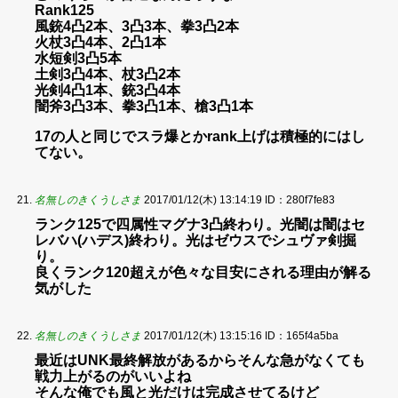
Rank125
風銃4凸2本、3凸3本、拳3凸2本
火杖3凸4本、2凸1本
水短剣3凸5本
土剣3凸4本、杖3凸2本
光剣4凸1本、銃3凸4本
闇斧3凸3本、拳3凸1本、槍3凸1本
17の人と同じでスラ爆とかrank上げは積極的にはし
てない。
名無しのきくうしさま
2017/01/12(木) 13:14:19
ID：280f7fe83
ランク125で四属性マグナ3凸終わり。光闇は闇はセ
レバハ(ハデス)終わり。光はゼウスでシュヴァ剣掘
り。
良くランク120超えが色々な目安にされる理由が解る
気がした
名無しのきくうしさま
2017/01/12(木) 13:15:16
ID：165f4a5ba
最近はUNK最終解放があるからそんな急がなくても
戦力上がるのがいいよね
そんな俺でも風と光だけは完成させてるけど