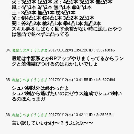
火：3凸3本 1凸1本 水：4凸1本 3凸1本 無凸3本
風：4凸3本 3凸2本 無凸1本 拳3凸1本
土：3凸3本 無凸1本 杖3凸1本
光：剣4凸1本 銃4凸1本 3凸2本 2凸1本
闇：斧3凸2本 槍3凸1本 拳4凸1本 無凸2本
スキル餌をしばらく回す余裕がない時に泥したやつ
は無凸で並べずに凸ってる
名無しのきくうしさま
2017/01/12(木) 13:41:26
ID：3537e0ce6
最近は半額系とかRPアップやりまくってるからラン
クと装備結びつけるのはおかしいでしょ
名無しのきくうしさま
2017/01/12(木) 13:41:55
ID：b5e627d94
シュバ剣以外は終わったよ
シュバ剣から逃げたいのにゼウス編成でシュバ剣い
るのほんっまガ
名無しのきくうしさま
2017/01/12(木) 13:42:11
ID：3c2526f6e
言い訳していいわけ〜？うぷぷぷ〜〜