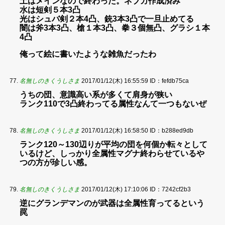
土はメインなので終わった。ネブカ作成済み
水は短剣５本3凸
光はシュバ剣２本4凸、銃3本3凸で一旦止めてる
闇は斧3本3凸、槍１本3凸、拳３個無凸、グラシ１本
4凸
俺って絵に書いたような雑魚だったわ
名無しのきくうしさま
2017/01/12(木) 16:55:59
ID：fefdb75ca
うちの団、意識高い系が多くて肩身が狭い
ランク110で3凸終わってる属性なんて一つもないぜ
名無しのきくうしさま
2017/01/12(木) 16:58:50
ID：b288ed9db
ランク120～130辺りが平均の団を何個か転々として
いるけど、しっかり全属性マグナ終わらせているや
つの方が珍しい感。
名無しのきくうしさま
2017/01/12(木) 17:10:06
ID：7242cf2b3
逆にグランデマンのが武器は全属性育ってるという
罠