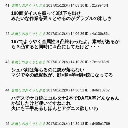
名無しのきくうしさま
2017/01/12(木) 14:03:16
ID：21c9e46f1
100面ダイスを振って3以下を出せ
みたいな作業を延々とやるのがグラブルの楽しさ
名無しのきくうしさま
2017/01/12(木) 14:06:26
ID：4a130c86c
167でようやく全属性３凸終わったよ。素材があるか
ら３凸すると同時に４凸にしてたけど・･・
名無しのきくうしさま
2017/01/12(木) 14:10:30
ID：7ceca78c9
シュバ剣は落ちるのに銃が落ちない
マジで今の総泥数が、顔>斧>琴>剣>銃になってる
名無しのきくうしさま
2017/01/12(木) 14:30:52
ID：d46c10762
ハデスでケロ銃にコルタナ2本でDA/TA率どんなもん
か試したけど凄いですねこれ
火にも三手あるしほんとアグニス欲しいわ
名無しのきくうしさま
2017/01/12(木) 14:39:13
ID：d405e1789