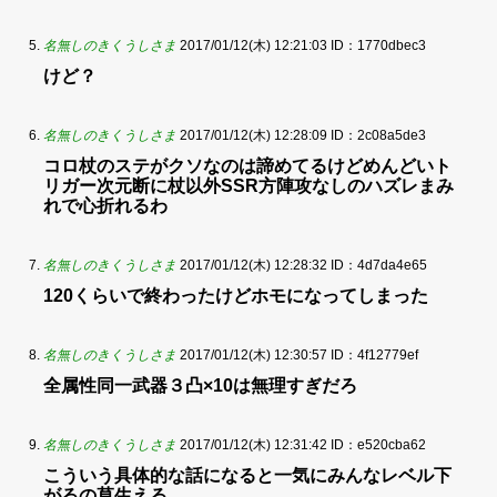
名無しのきくうしさま
2017/01/12(木) 12:21:03
ID：1770dbec3
けど？
名無しのきくうしさま
2017/01/12(木) 12:28:09
ID：2c08a5de3
コロ杖のステがクソなのは諦めてるけどめんどいト
リガー次元断に杖以外SSR方陣攻なしのハズレまみ
れで心折れるわ
名無しのきくうしさま
2017/01/12(木) 12:28:32
ID：4d7da4e65
120くらいで終わったけどホモになってしまった
名無しのきくうしさま
2017/01/12(木) 12:30:57
ID：4f12779ef
全属性同一武器３凸×10は無理すぎだろ
名無しのきくうしさま
2017/01/12(木) 12:31:42
ID：e520cba62
こういう具体的な話になると一気にみんなレベル下
がるの草生える