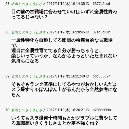
名無しのきくうしさま
2017/01/12(木) 16:14:35
ID：6377c2ccd
目の前の古戦場に合わせていけばいずれ全属性終わ
ってるじゃない？
名無しのきくうしさま
2017/01/12(木) 16:20:45
ID：87ec3c33b
一属性特化を自称してる団員の桧舞台的な古戦場
で、
適当に全属性育ててる自分が勝っちゃうと、
楽しいっていうか、なんかちょっといたたまれない
気持ちになる
名無しのきくうしさま
2017/01/12(木) 16:21:40
ID：bbc535874
そもそもランク基準にしてるやつがおかしいんだよ
スラ爆すりゃぽんぽん上がるんだから全然参考にな
らん
名無しのきくうしさま
2017/01/12(木) 16:26:21
ID：b288ed9db
いうてもスラ爆何十時間もとかグラブルに費やして
る意識高いきくうしさまとか基本強くね？