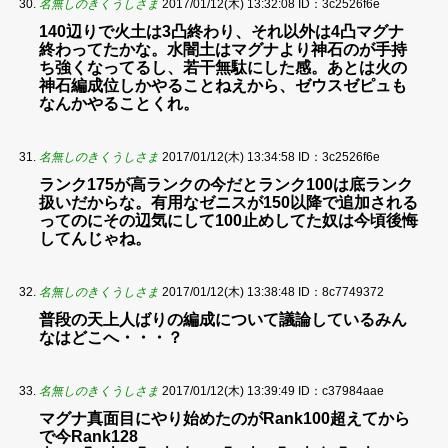
名無しのきくうしさま
2017/01/12(木) 13:32:08
ID：3c2526f6e
140辺りで火土は3凸終わり、それ以外は4凸マグナ
終わってたかな。水闇土はマグナより神石のが手持
ち強くなってるし、若干無駄にした感。あとは火の
神石編成位しかやることねえから、ゼウスゼピュも
なんかやることくれ。
名無しのきくうしさま
2017/01/12(木) 13:34:58
ID：3c2526f6e
ランク175が高ランクの今だとランク100は底ランク
扱いだからな。有用なゼニスが150以降で追加される
ってのにその辺気にして100止めしてた奴は今頃後悔
してんじゃね。
名無しのきくうしさま
2017/01/12(木) 13:38:48
ID：8c7749372
普段の天上人ばりの編成について議論しているみん
なはどこへ・・・？
名無しのきくうしさま
2017/01/12(木) 13:39:49
ID：c37984aae
マグナ真面目にやり始めたのがRank100超えてから
で今Rank128