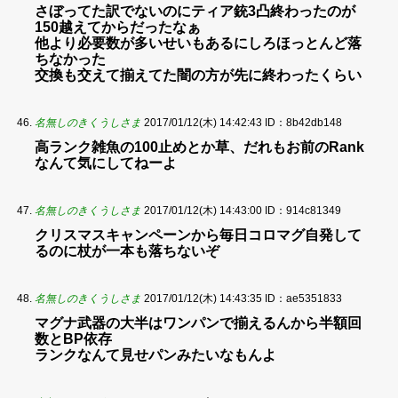
さぼってた訳でないのにティア銃3凸終わったのが
150越えてからだったなぁ
他より必要数が多いせいもあるにしろほっとんど落
ちなかった
交換も交えて揃えてた闇の方が先に終わったくらい
名無しのきくうしさま
2017/01/12(木) 14:42:43
ID：8b42db148
高ランク雑魚の100止めとか草、だれもお前のRank
なんて気にしてねーよ
名無しのきくうしさま
2017/01/12(木) 14:43:00
ID：914c81349
クリスマスキャンペーンから毎日コロマグ自発して
るのに杖が一本も落ちないぞ
名無しのきくうしさま
2017/01/12(木) 14:43:35
ID：ae5351833
マグナ武器の大半はワンパンで揃えるんから半額回
数とBP依存
ランクなんて見せパンみたいなもんよ