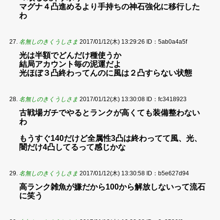
マグナ４凸進めるより手持ちの神石強化に移行した
わ
名無しのきくうしさま
2017/01/12(木) 13:29:26
ID：5ab0a4a5f
光は半額でどんだけ種使うか
結局アカウント毎の泥運だよ
光ほぼ３凸終わってんのに風は２凸すらない状態
名無しのきくうしさま
2017/01/12(木) 13:30:08
ID：fc3418923
古戦場ガチでやるとランクが高くても装備整わない
わ
もうすぐ140だけど全属性3凸は終わってて風、光、
闇だけ4凸してるって感じかな
名無しのきくうしさま
2017/01/12(木) 13:30:58
ID：b5e627d94
高ランク雑魚が嫌だから100から解放しないって流石
に笑う