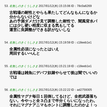
名無しのきくうしさま
2017/01/12(木) 15:15:06
ID：78c0a6269
古戦場の耐性とやらも果たしてどんなもんになるか
分からないけどな
あの予測ダメだけ見て調整した耐性で、闇風背水パ
には少し硬い程度に収まる気もしてる
運営に良調整ができる訳がないしな
名無しのきくうしさま
2017/01/12(木) 15:19:59
ID：c18eeb1e1
全属性必須になったとはいえ
周回するいべんと
名無しのきくうしさま
2017/01/12(木) 15:21:19
ID：c18eeb1e1
古戦場は雑魚にデバフ奴隷やらせて後は闇でいいの
では
名無しのきくうしさま
2017/01/12(木) 15:22:22
ID：ad2759305
全属性マグナ毎日１回倒してるけど、全然武器落ち
ない。今やっと全３凸まで半分くらいになったわ。
それにマグナアニマもホントに調整したのかよ！っ