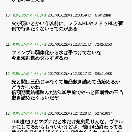
名無しのきくうしさま
2017/01/12(木) 12:33:59
ID：f76f42dbb
火が弱いとかいう以前に、フラムHLやメドゥHLが面
倒で行きたくないってのがある
名無しのきくうしさま
2017/01/12(木) 12:37:21
ID：7242cf2b3
フィンブル弱体化から水は手つけてないな…
今更短剣集めダルすぎるわ
名無しのきくうしさま
2017/01/12(木) 12:38:17
ID：f68c2e988
光と闇は三凸じゃなくて無凸敷き詰めて凸始めるか
どうかじゃね
倍額期間結構踏んだが130手前でやっと四属性の三凸
敷き詰めたくらいだぞ
名無しのきくうしさま
2017/01/12(木) 12:42:28
ID：527e1f637
160超だけどマグナだと水だけ短剣足りんな。ヴァル
ナにしてるからもういいけどさ。他は4凸終わってる