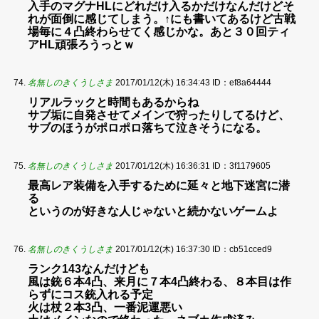
入手のマグナHLにどれだけ入るかだけなんだけどそ
れが面倒に感じてしまう。↑にも書いてあるけど古戦
場毎に４凸終わらせてく感じかな。あと３０回ティ
アHL頑張ろうっとｗ
名無しのきくうしさま
2017/01/12(木) 16:34:43
ID：ef8a64444
リアルラックと時間もあるからね
サブ垢に自発させてメインで狩ったりしてるけど、
サブのほうがポロポロ落ちて泣きそうになる。
名無しのきくうしさま
2017/01/12(木) 16:36:31
ID：3f1179605
最高レア装備を入手するために延々と地下迷宮に潜
る
というのが好きな人じゃないと続かないゲームよ
名無しのきくうしさま
2017/01/12(木) 16:37:30
ID：cb51cced9
ランク143なんだけども
風は銃６本4凸、来月に７本4凸終わる、８本目は作
らずにコス銃入れる予定
火は杖２本3凸、一番泥運悪い