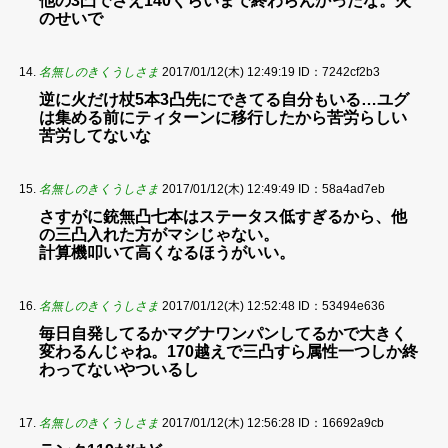
他の3凸でさえ140くらいまで終わらんかったな。火
のせいで
名無しのきくうしさま
2017/01/12(木) 12:49:19
ID：7242cf2b3
逆に火だけ杖5本3凸先にできてる自分もいる…ユグ
は集める前にティターンに移行したから苦労らしい
苦労してないな
名無しのきくうしさま
2017/01/12(木) 12:49:49
ID：58a4ad7eb
さすがに銃無凸七本はステータス低すぎるから、他
の三凸入れた方がマシじゃない。
計算機叩いて高くなるほうがいい。
名無しのきくうしさま
2017/01/12(木) 12:52:48
ID：53494e636
毎日自発してるかマグナワンパンしてるかで大きく
変わるんじゃね。170越えで三凸すら属性一つしか終
わってないやついるし
名無しのきくうしさま
2017/01/12(木) 12:56:28
ID：16692a9cb