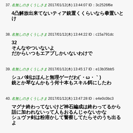
名無しのきくうしさま
2017/01/12(木) 13:44:07
ID：3c2526f6e
4凸解放出来てないティア銃置くくらいなら拳置いと
け
名無しのきくうしさま
2017/01/12(木) 13:44:22
ID：c15a791dc
32
そんなやついないよ
だからいつもエアプしかいないわけで
名無しのきくうしさま
2017/01/12(木) 13:45:17
ID：e13b35bb5
シュバ剣はほんと無理ゲーだわ(´・ω・｀)
銃とか琴なんかもう何十本もスキル餌にしたわ
名無しのきくうしさま
2017/01/12(木) 13:47:28
ID：e4e0c0bc3
マグナ終わってないけど神石編成は終わってるから
話に加われないって人もおるんじゃないかな
シュヴァ剣は粉溶かして警察してたらそのうち出る
よ