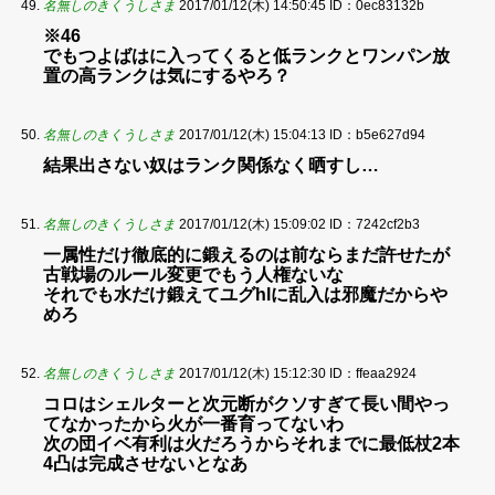
名無しのきくうしさま
2017/01/12(木) 14:50:45
ID：0ec83132b
※46
でもつよばはに入ってくると低ランクとワンパン放
置の高ランクは気にするやろ？
名無しのきくうしさま
2017/01/12(木) 15:04:13
ID：b5e627d94
結果出さない奴はランク関係なく晒すし…
名無しのきくうしさま
2017/01/12(木) 15:09:02
ID：7242cf2b3
一属性だけ徹底的に鍛えるのは前ならまだ許せたが
古戦場のルール変更でもう人権ないな
それでも水だけ鍛えてユグhlに乱入は邪魔だからや
めろ
名無しのきくうしさま
2017/01/12(木) 15:12:30
ID：ffeaa2924
コロはシェルターと次元断がクソすぎて長い間やっ
てなかったから火が一番育ってないわ
次の団イベ有利は火だろうからそれまでに最低杖2本
4凸は完成させないとなあ