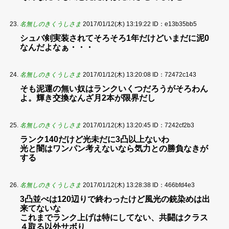
名無しのきくうしさま
2017/01/12(木) 13:19:22
ID：e13b35bb5
シュバ剣実装されてそろそろ1年だけどいまだに泥0
なんだよなぁ・・・
名無しのきくうしさま
2017/01/12(木) 13:20:08
ID：72472c143
そも泥運の無い奴はランクいくつだろうがそろわん
よ。輝き交換なんざ月2本が限界だし
名無しのきくうしさま
2017/01/12(木) 13:20:45
ID：7242cf2b3
ランク140だけど光未だに3凸以上ないわ
光と闇はワンパン考えないなら気力との勝負なきが
する
名無しのきくうしさま
2017/01/12(木) 13:28:38
ID：466bfd4e3
3凸並べは120辺りで終わったけど風光の銃染めは出
来てないな
これまでランク上げは特にしてない、共闘はクラス
４取る以外サボり