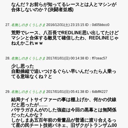
なんだ？お前らが知ってるレースとは人とマシンが
合体しないのか？(決闘者並感)
名無しのきくうしさま
2016/12/31(土) 23:15:15
ID：0d05bbcc0
荒野でレース、八百長でREDLINE思い出してたけど
マシンと合体する敵見て確信したわ、REDLINEじゃ
ねえかこれｗｗ
名無しのきくうしさま
2017/01/01(日) 00:14:38
ID：ff7ceac57
少し思った
自動操縦で追いつけるぐらい早いんだったら人乗っ
てる意味なくね？と
名無しのきくうしさま
2017/01/01(日) 05:41:38
ID：6dbff4227
結局ナイトサイファーの事は棚上げか、何かの伏線
だと思ったが……
バサラガさんがのした強盗は今回の黒幕とは無関係
だったんかな？
しかしまあ五百年前の骨董品が普通に渡り合えるっ
て星の民チート技術パネェ、旧ザクがトランザム00