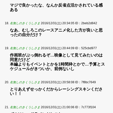
マジで良かったな、なんか反省点活かされている感
ある
名無しのきくうしさま
2016/12/31(土) 20:34:05
ID：2beb2d842
なあ、むしろこのレースアニメ化した方が良いと思
ったの自分だけ？
名無しのきくうしさま
2016/12/31(土) 20:44:09
ID：525cbd977
作画班がぶっ倒れるぞ…映像として見てみたいのは
同意だけど
本編よりもイベントとかを1時間枠とかで…予算とス
ケジュールがきついか、前例ないし
名無しのきくうしさま
2016/12/31(土) 20:58:08
ID：7f8bc7649
とりあえずせっかくだからレーシングスキンくださ
い！！
名無しのきくうしさま
2016/12/31(土) 21:00:06
ID：7c773f104