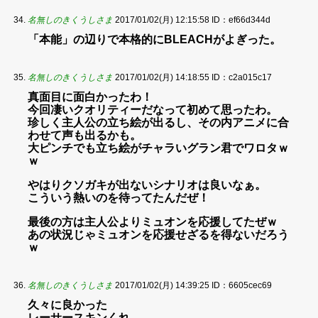
名無しのきくうしさま
2017/01/02(月) 12:15:58
ID：ef66d344d
「本能」の辺りで本格的にBLEACHがよぎった。
名無しのきくうしさま
2017/01/02(月) 14:18:55
ID：c2a015c17
真面目に面白かったわ！
今回凄いクオリティーだなって初めて思ったわ。
珍しく主人公の立ち絵が出るし、その内アニメに合
わせて声も出るかも。
大ピンチでも立ち絵がチャラいグラン君でワロタｗ
ｗ
やはりクソガキが出ないシナリオは良いなぁ。
こういう熱いのを待ってたんだぜ！
最後の方は主人公よりミュオンを応援してたぜｗ
あの状況じゃミュオンを応援せざるを得ないだろう
ｗ
名無しのきくうしさま
2017/01/02(月) 14:39:25
ID：6605cec69
久々に良かった
レーサースキンくれ…