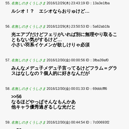
名無しのきくうしさま
2016/12/29(木) 23:43:19
ID：13a3e1fba
ルシオ！？ エシオならおりゅけど…
名無しのきくうしさま
2016/12/29(木) 23:50:53
ID：5a62ab1fa
光エアプだけどフェリがいれば別に無理やり取るこ
ともない気がするけど…
小さい羽系イケメンが欲しけりゃ必須
名無しのきくうしさま
2016/12/30(金) 00:00:56
ID：3fba39af0
みんなメデュ子メデュ子言ってるけどフラム＝グラ
スはなしなの？個人的に好きなんだが
名無しのきくうしさま
2016/12/30(金) 00:01:33
ID：69ddcfff6
>>56
なるほどやっぱそんなもんかあ
他キャラ優秀過ぎるしな光だと
名無しのきくうしさま
2016/12/30(金) 00:44:54
ID：7c00693f2