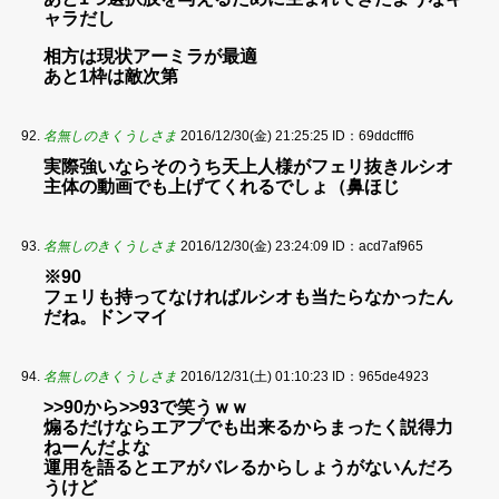
ャラだし
相方は現状アーミラが最適
あと1枠は敵次第
名無しのきくうしさま
2016/12/30(金) 21:25:25
ID：69ddcfff6
実際強いならそのうち天上人様がフェリ抜きルシオ
主体の動画でも上げてくれるでしょ（鼻ほじ
名無しのきくうしさま
2016/12/30(金) 23:24:09
ID：acd7af965
※90
フェリも持ってなければルシオも当たらなかったん
だね。ドンマイ
名無しのきくうしさま
2016/12/31(土) 01:10:23
ID：965de4923
>>90から>>93で笑うｗｗ
煽るだけならエアプでも出来るからまったく説得力
ねーんだよな
運用を語るとエアがバレるからしょうがないんだろ
うけど