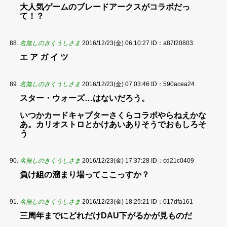
大人気ゲームのブレードアークスがコラボだっ
て！？
名無しのきくうしさま
2016/12/23(金) 06:10:27
ID：a87f20803
エ ア ガ イ ツ
名無しのきくうしさま
2016/12/23(金) 07:03:46
ID：590acea24
スター・ウォーズ…はないだろう。
いつかカードキャプターさくらコラボやらねえかな
あ。カリオストロとかけあいありそうでおもしろそ
う
名無しのきくうしさま
2016/12/23(金) 17:37:28
ID：cd21c0409
負け組の溜まり場ってここっすか？
名無しのきくうしさま
2016/12/23(金) 18:25:21
ID：017dfa161
三周年までにどれだけDAU下がるかが見ものだ