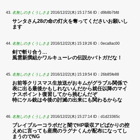
名無しのきくうしさま
2016/12/22(木) 15:17:56
ID：d9b8b7bfd
サンタさん28の命の灯火を奪ってくださいお願いし
ます
名無しのきくうしさま
2016/12/22(木) 15:19:26
ID：0eca8ac00
剣で斬り合う…
風雲新撰組かワルキューレの伝説かバトガだな！
名無しのきくうしさま
2016/12/22(木) 15:19:54
ID：26b85fe88
お前等クリスマス生放送がおキムがグラブル関係で
表に出る最後かもしれないんだから就任以降のマイ
ナスポイント復習してから挑むんだぞ
特にケル銃は今後の討滅の出来にも関わるからな
名無しのきくうしさま
2016/12/22(木) 15:27:14
ID：d1d23365c
ブレイブルーコラボだと闇でHP吸収アビばかりの控
えめに言っても産廃のラグナくんが配布になってし
まうのでNG