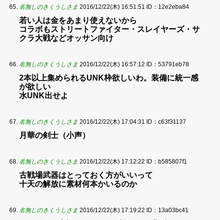
名無しのきくうしさま
2016/12/22(木) 16:51:51
ID：12e2eba84
若い人は金をあまり使えないから
コラボもストリートファイター・スレイヤーズ・サ
クラ大戦などオッサン向け
名無しのきくうしさま
2016/12/22(木) 16:57:12
ID：53791eb78
2本以上集められるUNK枠欲しいわ。装備に統一感
が欲しい
水UNK出せよ
名無しのきくうしさま
2016/12/22(木) 17:04:31
ID：c63f31137
月華の剣士（小声）
名無しのきくうしさま
2016/12/22(木) 17:12:22
ID：b585807f1
古戦場武器はとっておく方がいいって
十天の解放に素材何本かいるのか
名無しのきくうしさま
2016/12/22(木) 17:19:22
ID：13a03bc41