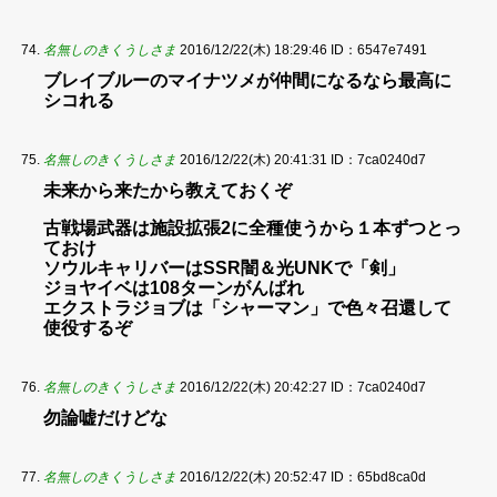
名無しのきくうしさま
2016/12/22(木) 18:29:46
ID：6547e7491
ブレイブルーのマイナツメが仲間になるなら最高に
シコれる
名無しのきくうしさま
2016/12/22(木) 20:41:31
ID：7ca0240d7
未来から来たから教えておくぞ
古戦場武器は施設拡張2に全種使うから１本ずつとっ
ておけ
ソウルキャリバーはSSR闇＆光UNKで「剣」
ジョヤイベは108ターンがんばれ
エクストラジョブは「シャーマン」で色々召還して
使役するぞ
名無しのきくうしさま
2016/12/22(木) 20:42:27
ID：7ca0240d7
勿論嘘だけどな
名無しのきくうしさま
2016/12/22(木) 20:52:47
ID：65bd8ca0d