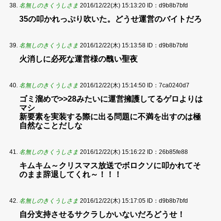
名無しのきくうしさま
2016/12/22(木) 15:13:20
ID：d9b8b7bfd
35の叩かれっぷり吹いた。どうせ運営のバイトだろ
名無しのきくうしさま
2016/12/22(木) 15:13:58
ID：d9b8b7bfd
火消しに必死な運営様の醜い聖夜
名無しのきくうしさま
2016/12/22(木) 15:14:50
ID：7ca0240d7
ゴミ溜めで>>28みたいに運営擁護してるゲロよりは
マシ
新要素を実装する際に出る問題に不満を出すのは極
自然なことだしな
名無しのきくうしさま
2016/12/22(木) 15:16:22
ID：26b85fe88
キムキム～クリスマス放送でボロクソに叩かれてそ
のまま辞退してくれ～！！！
名無しのきくうしさま
2016/12/22(木) 15:17:05
ID：d9b8b7bfd
自分支持させるサクラしかいないだろどうせ！