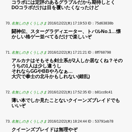
コラボには定評のあるグラブルだから期待しとく
DOコラボだけは目を覆いたくなったけど
名無しのきくうしさま
2016/12/22(木) 17:19:53
ID：75d63838b
闘神伝、スターグラディエーター、トバルNo.1…懐
かしい格ゲー並べてるだけで楽しいぞ
名無しのきくうしさま
2016/12/22(木) 17:21:21
ID：8ff768798
アルカナはそもそも剣士系が2人しか居なくね？その
うちの1人は少し違うし
それならGGやBBやろなぁ…
大穴で拳士の北斗かもしれない(錯乱)
名無しのきくうしさま
2016/12/22(木) 17:52:35
ID：b81cc8c41
薄い本でしか見たことないクイーンズブレイドでも
いいぞ
名無しのきくうしさま
2016/12/22(木) 18:24:44
ID：53791eb78
クイーンズブレイドは無理やぞ