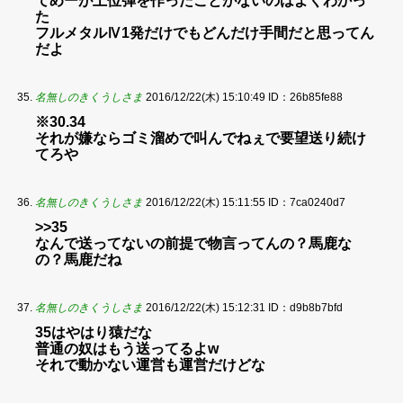
てめーが上位弾を作ったことがないのはよくわかっ
た
フルメタルⅣ1発だけでもどんだけ手間だと思ってん
だよ
名無しのきくうしさま
2016/12/22(木) 15:10:49
ID：26b85fe88
※30.34
それが嫌ならゴミ溜めで叫んでねぇで要望送り続け
てろや
名無しのきくうしさま
2016/12/22(木) 15:11:55
ID：7ca0240d7
>>35
なんで送ってないの前提で物言ってんの？馬鹿な
の？馬鹿だね
名無しのきくうしさま
2016/12/22(木) 15:12:31
ID：d9b8b7bfd
35はやはり猿だな
普通の奴はもう送ってるよw
それで動かない運営も運営だけどな