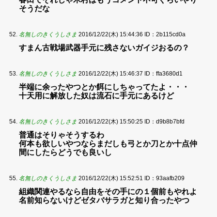
そうだな
名無しのきくうしさま
2016/12/22(木) 15:44:36
ID：2b115cd0a
すまん古戦場武器手元に残さないガイジおるの？
名無しのきくうしさま
2016/12/22(木) 15:46:37
ID：ffa3680d1
半端に余ったやつとか餌にしちゃってたよ・・・
十天用に解放した奴は流石に手元にあるけど
名無しのきくうしさま
2016/12/22(木) 15:50:25
ID：d9b8b7bfd
普通はそりゃそうするわ
何本も欲しいやつならまだしも弓とか刀とか十点仲
間にしたらどうでも良いし
名無しのきくうしさま
2016/12/22(木) 15:52:51
ID：93aafb209
組織関連やるなら自由をその手にの１個前もやれよ
名前知らないけどゼタバサラガと知り合ったやつ