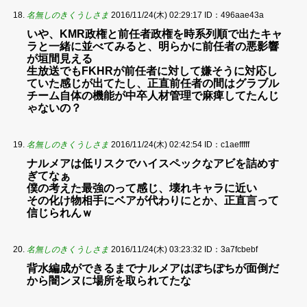
名無しのきくうしさま
2016/11/24(木) 02:29:17
ID：496aae43a
いや、KMR政権と前任者政権を時系列順で出たキャ
ラと一緒に並べてみると、明らかに前任者の悪影響
が垣間見える
生放送でもFKHRが前任者に対して嫌そうに対応し
ていた感じが出てたし、正直前任者の間はグラブル
チーム自体の機能が中卒人材管理で麻痺してたんじ
ゃないの？
名無しのきくうしさま
2016/11/24(木) 02:42:54
ID：c1aefffff
ナルメアは低リスクでハイスペックなアビを詰めす
ぎてなぁ
僕の考えた最強のって感じ、壊れキャラに近い
その化け物相手にベアが代わりにとか、正直言って
信じられんｗ
名無しのきくうしさま
2016/11/24(木) 03:23:32
ID：3a7fcbebf
背水編成ができるまでナルメアはぽちぽちが面倒だ
から闇ンヌに場所を取られてたな