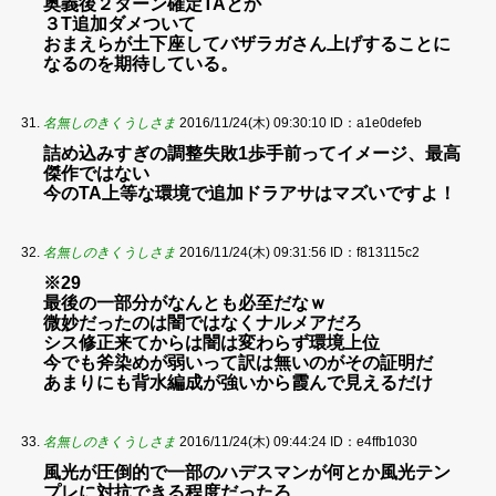
奥義後２ターン確定TAとか
３T追加ダメついて
おまえらが土下座してバザラガさん上げすることに
なるのを期待している。
名無しのきくうしさま
2016/11/24(木) 09:30:10
ID：a1e0defeb
詰め込みすぎの調整失敗1歩手前ってイメージ、最高
傑作ではない
今のTA上等な環境で追加ドラアサはマズいですよ！
名無しのきくうしさま
2016/11/24(木) 09:31:56
ID：f813115c2
※29
最後の一部分がなんとも必至だなｗ
微妙だったのは闇ではなくナルメアだろ
シス修正来てからは闇は変わらず環境上位
今でも斧染めが弱いって訳は無いのがその証明だ
あまりにも背水編成が強いから霞んで見えるだけ
名無しのきくうしさま
2016/11/24(木) 09:44:24
ID：e4ffb1030
風光が圧倒的で一部のハデスマンが何とか風光テン
プレに対抗できる程度だったろ