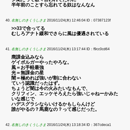
半年前のことすら忘れてる奴はなんなん
名無しのきくうしさま
2016/11/24(木) 12:46:04
ID：07387123f
>>33で合ってる
むしろアナト緩和でさらに風は優遇されている
名無しのきくうしさま
2016/11/24(木) 13:17:44
ID：f9cc0cd64
廃課金込みなら
ゲイボルガーやったやろな。
風＝お手軽最強
光＝無課金の星
闇＝極めれば強いが割に合わない
ていう認識だったはず。
ちょうど闇は今の火みたいなもんで、
クリフィン、エッケそろえたら強いじゃねーかみた
いな感じで
ハデスグラシならいけるかもしらんけど
誰がやるの？馬鹿なの？って感じだった。
名無しのきくうしさま
2016/11/24(木) 13:18:34
ID：367cdeca1