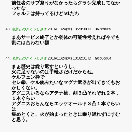
前任者のサプ祭りがなかったらグラシ完成してなか
ったな
フォルテは持ってるけどlv1だわ
名無しのきくうしさま
2016/11/24(木) 13:20:00
ID：367cdeca1
まあサービス終了とか弱体の可能性考えれば今でも
割には合わない額
名無しのきくうしさま
2016/11/24(木) 13:32:31
ID：f9cc0cd64
まぁ歴史は繰り返すというし、
火に足りないのは手軽さだけだからね。
ケルフェン枠で
セレ拳、ケル銃みたいなマグナ武器が出てきてもお
かしくない。
アグニスいるならアテナ槍、剣３凸それぞれ２本，
１本ぐらい
アグニスおらんならエッケオールド３凸１本ぐらい
は
集めとくと、火が始まったときに乗り遅れずにすむ
と思う。