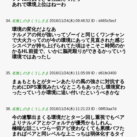
あれで環境上位はねーわ
名無しのきくうしさま
2016/11/24(木) 09:46:52
ID：d465c5ecf
環境の変化だよなあ
ナルメアの何が強いってゾーイと同じくワンチャン
で大火力ってのが今の環境にあって見直された感じ
シスベアが持ち上げられてた頃はそこそこ時間のか
かるHL前提で、いかに脳死殴りができるかっていう
環境ではあったし
名無しのきくうしさま
2016/11/24(木) 11:05:09
ID：d61fe3400
まぁもともとがターンあたりの風の強さに対抗する
ためにDPS重視みたいなところもあったし環境変わ
ったっていうか環境に追い付いたというべきかな
名無しのきくうしさま
2016/11/24(木) 11:21:23
ID：08f53aa7d
今の連撃出まくる環境だとターン回し重視でもベア
よりナルメアとかフォルテが優秀かもしれん。
極端な話こいつら一切アビ使わなくても累積バフた
まればベアと同レベルな上こっちは弱体化するタイ