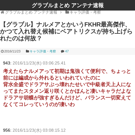
グラブルまとめ アンテナ速報
グラブルまとめ アンテナ速報
キャラ評価・考察
【グラブル】ナルメアとかいうFKHR最高傑作、
かつて入れ替え候補にベアトリクスが持ち上げら
れたのは何故？
2016/11/23
キャラ評価・考察
47
943:
2016/11/23(水) 03:06:25.41
考えたらナルメアって初期は鬼強くて便利で、ちょっと
前には編成から外れるといわれていたのに
背水全盛でドラアサぶっ壊れたせいで中級者天上人にな
ってまたスタメン返り咲くとかほんと凄いキャラだよな
ドラアサ胡蝶が強すぎるんだけど、バランス一切変えて
なくてコレっていうのが凄いわ
956:
2016/11/23(水) 03:08:15.12