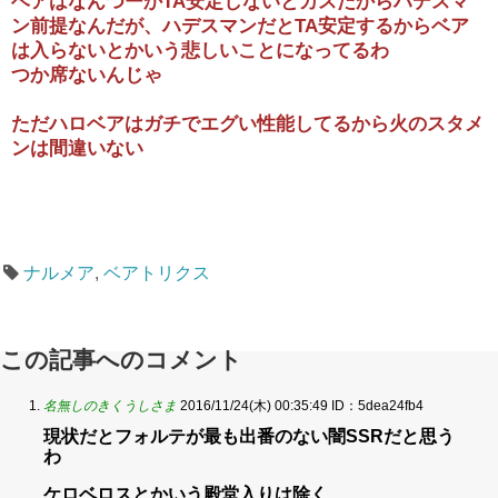
ベアはなんつーかTA安定しないとカスだからハデスマ
ン前提なんだが、ハデスマンだとTA安定するからベア
は入らないとかいう悲しいことになってるわ
つか席ないんじゃ
ただハロベアはガチでエグい性能してるから火のスタメ
ンは間違いない
ナルメア
,
ベアトリクス
この記事へのコメント
名無しのきくうしさま
2016/11/24(木) 00:35:49
ID：5dea24fb4
現状だとフォルテが最も出番のない闇SSRだと思う
わ
ケロベロスとかいう殿堂入りは除く