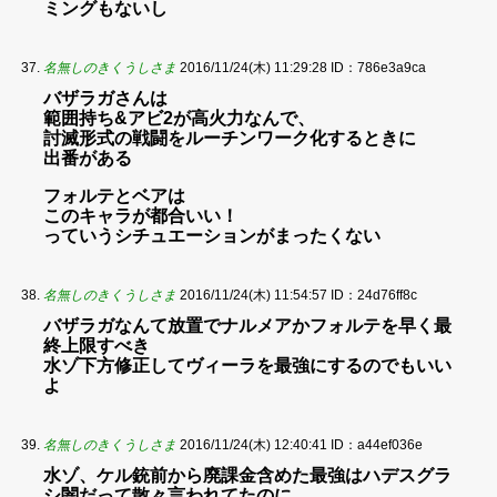
ミングもないし
名無しのきくうしさま
2016/11/24(木) 11:29:28
ID：786e3a9ca
バザラガさんは
範囲持ち&アビ2が高火力なんで、
討滅形式の戦闘をルーチンワーク化するときに
出番がある
フォルテとベアは
このキャラが都合いい！
っていうシチュエーションがまったくない
名無しのきくうしさま
2016/11/24(木) 11:54:57
ID：24d76ff8c
バザラガなんて放置でナルメアかフォルテを早く最
終上限すべき
水ゾ下方修正してヴィーラを最強にするのでもいい
よ
名無しのきくうしさま
2016/11/24(木) 12:40:41
ID：a44ef036e
水ゾ、ケル銃前から廃課金含めた最強はハデスグラ
シ闇だって散々言われてたのに