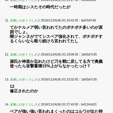
一時期はシスたその時代だったが
名無しのきくうしさま
2016/11/24(木) 01:16:42
ID：fad7b0740
てかナルメア弱い言われてたのポチポチ多いのが原
因でしょ。
闇ジャンヌがでてシスベア強化されて、ポチポチす
るくらいなら殴り続けろ言われてたし
名無しのきくうしさま
2016/11/24(木) 01:19:06
ID：1b63d7c35
源氏か神楽か忘れたけど刀を鞘に戻してる方で奥義
使ったら攻撃蓄積15%上がらなかったっけ？
名無しのきくうしさま
2016/11/24(木) 01:23:32
ID：1b63d7c35
12
修正されたのか
名無しのきくうしさま
2016/11/24(木) 01:27:43
ID：b4124cd31
ベアが強い強い言われまくったのはコルワが出た時