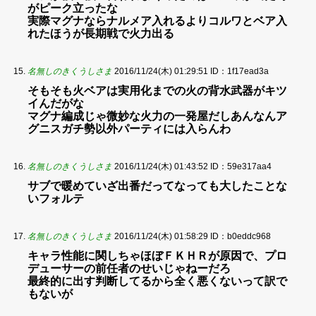
がピーク立ったな
実際マグナならナルメア入れるよりコルワとベア入
れたほうが長期戦で火力出る
名無しのきくうしさま
2016/11/24(木) 01:29:51
ID：1f17ead3a
そもそも火ベアは実用化までの火の背水武器がキツ
イんだがな
マグナ編成じゃ微妙な火力の一発屋だしあんなんア
グニスガチ勢以外パーティには入らんわ
名無しのきくうしさま
2016/11/24(木) 01:43:52
ID：59e317aa4
サブで暖めていざ出番だってなっても大したことな
いフォルテ
名無しのきくうしさま
2016/11/24(木) 01:58:29
ID：b0eddc968
キャラ性能に関しちゃほぼＦＫＨＲが原因で、プロ
デューサーの前任者のせいじゃねーだろ
最終的に出す判断してるから全く悪くないって訳で
もないが