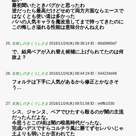
最初聞いたときバグかと思ったわ
逆だったら最高だけどせめて両方片面ならエースで
はなくとも使い道は多かった
バハの人気キャラを魔改造してまで持ってきたのに
この悔しさ溢れる性能は意味分かんねえわ
名無しのきくうしさま
2016/11/24(木) 08:38:14
ID：86d0860d7
で、結局ベアが入れ替え候補に上げられてたのは何
故よ？
名無しのきくうしさま
2016/11/24(木) 08:44:19
ID：544234d48
フォルテは下手に人気があるから修正とかなさそ
う…
名無しのきくうしさま
2016/11/24(木) 08:51:58
ID：e4ffb1030
シス、ジャンヌ、ベアでひたすら殴るのが闇の主流
だったんだよな。
今思うとこの頃は闇の暗黒時代だったな。
完成ハデスですらコルチラ風に勝てずセレバハじゃ
土よりも弱いとか言われてた