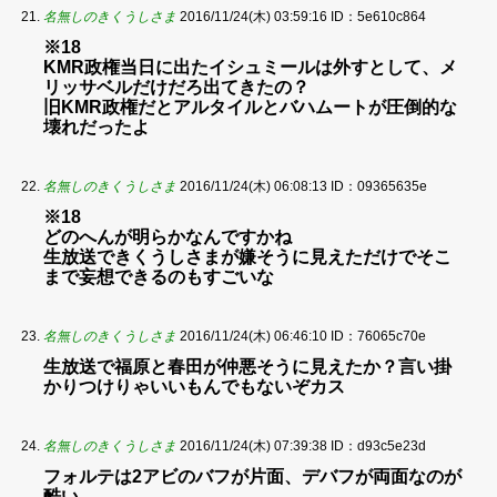
名無しのきくうしさま
2016/11/24(木) 03:59:16
ID：5e610c864
※18
KMR政権当日に出たイシュミールは外すとして、メ
リッサベルだけだろ出てきたの？
旧KMR政権だとアルタイルとバハムートが圧倒的な
壊れだったよ
名無しのきくうしさま
2016/11/24(木) 06:08:13
ID：09365635e
※18
どのへんが明らかなんですかね
生放送できくうしさまが嫌そうに見えただけでそこ
まで妄想できるのもすごいな
名無しのきくうしさま
2016/11/24(木) 06:46:10
ID：76065c70e
生放送で福原と春田が仲悪そうに見えたか？言い掛
かりつけりゃいいもんでもないぞカス
名無しのきくうしさま
2016/11/24(木) 07:39:38
ID：d93c5e23d
フォルテは2アビのバフが片面、デバフが両面なのが
酷い