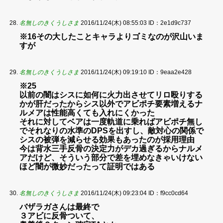
名無しのきくうしさま
2016/11/24(木) 08:55:03
ID：2e1d9c737
※16その大したことキャラよりゴミなのが沢山いま
すが
名無しのきくうしさま
2016/11/24(木) 09:19:10
ID：9eaa2e428
※25
以前の闇はシスに如何に火力出させてリロ殴りする
かが肝だったからシス以外でアビポチ要素増えるナ
ルメアは性能高くても入れにくかった
それに対してベアは一度軌道に乗ればアビポチ無し
でそれなりの水準のDPSを出すし、敵対心の関係で
シスの被弾を減らせる効果もあったのが採用理由
今は背水三手反骨の決定力がデカ過ぎるからナルメ
アだけど、そういう部分で差を埋めなきゃいけない
ほど闇が微妙だったって証明ではある
名無しのきくうしさま
2016/11/24(木) 09:23:04
ID：f9cc0cd64
バザラガさんは最終で
３アビに反骨ついて、