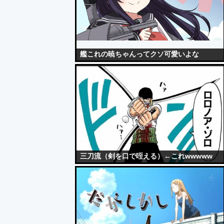
艦これの暁ちゃんってクソ可愛いよな
三刀流（剣を口で咥える）←これwwwww