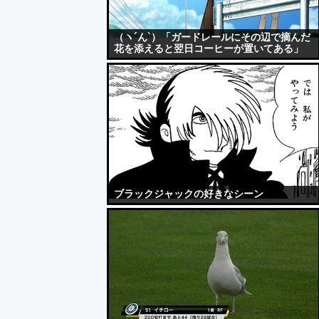
（ヽ´ん`）「ガードレールにその辺で摘んだ
花を添えると翌日コーヒーが置いてある」
ブラックジャックの好きなシーン