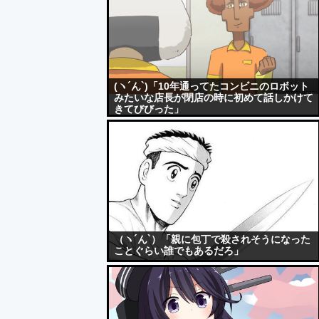
(ヽ´ん`)「10年通ってたコンビニのロボット
みたいな店長が閉店の時に初めて話しかけて
きてびびった」
（ヽ´ん`）「親に包丁で殺されそうになった
ことぐらい誰でもあるだろ」