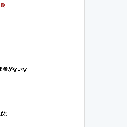
定期
出番がないな
ばな