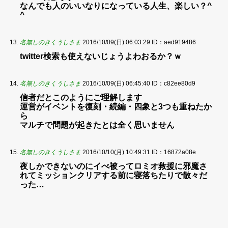
なんでも人のいいなりになっている人生、楽しい？^
^
名無しのきくうしさま
2016/10/09(日) 06:03:29
ID：aed919486
twitter検索も使えないじょうよわおるか？ｗ
名無しのきくうしさま
2016/10/09(日) 06:45:40
ID：c82ee80d9
信者だとこのようにご理解します
運営がイベントを復刻・続編・四象と3つも重ねたか
ら
マルチで問題が起きたとは全く思いません
名無しのきくうしさま
2016/10/10(月) 10:49:31
ID：16872a08e
夜しかできないのにイべ被ってロミオ救援に邪魔さ
れてミッションクリアする前に寝落ちたりで散々だ
った…