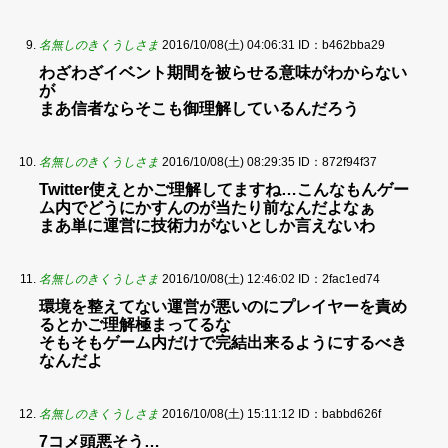
名無しのきくうしさま
2016/10/08(土) 04:06:31
ID：b462bba29
わざわざイベント期間を被らせる意味がわからない
が
まあ信者ならそこも御理解しているんだろう
名無しのきくうしさま
2016/10/08(土) 08:29:35
ID：872f94f37
Twitter使えとかご理解してますね…こんなもんゲー
ム内でどうにかすんのが当たり前なんだよなぁ
まあ単に運営に技術力がないとしか言えないわ
名無しのきくうしさま
2016/10/08(土) 12:46:02
ID：2fac1ed74
環境を整えてない運営が悪いのにプレイヤーを責め
るとかご理解極まってるな
そもそもゲーム内だけで完結出来るようにするべき
なんだよ
名無しのきくうしさま
2016/10/08(土) 15:11:12
ID：babbd626f
7コメ頭悪そう…