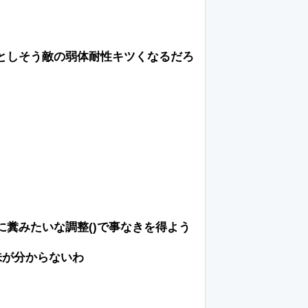
としそう敵の弱体耐性キツくなるだろ
糞みたいな調整()で事なきを得よう
味が分からないわ