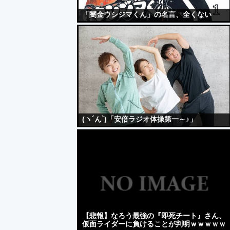
「闇金ウシジマくん」の名言、全くない
(ヽ´ん`)「安倍ラジオ体操第一～♪」
【悲報】なろう最強の『即死チート』さん、
仮面ライダーに負けることが判明ｗｗｗｗｗ