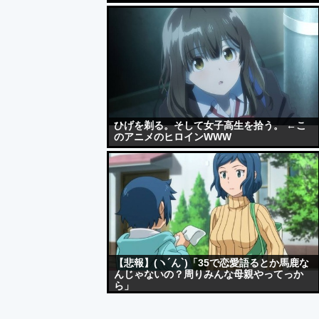
ひげを剃る。そして女子高生を拾う。 ←こ
のアニメのヒロインWWW
【悲報】(ヽ´ん`)「35で恋愛語るとか馬鹿な
んじゃないの？周りみんな母親やってっか
ら」