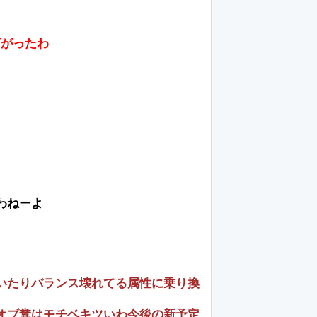
下がったわ
わねーよ
いたりバランス壊れてる属性に乗り換
オブ糞はモチベキツいわ今後の新予定