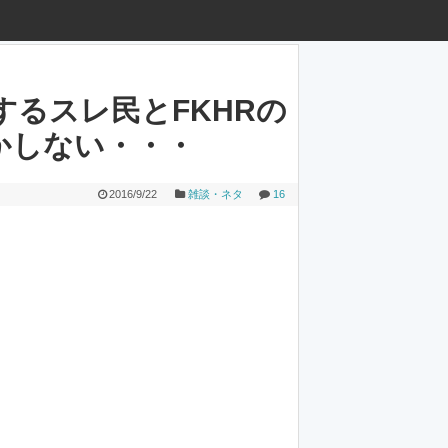
るスレ民とFKHRの
かしない・・・
2016/9/22
雑談・ネタ
16