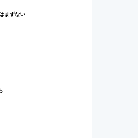
とはまずない
ら