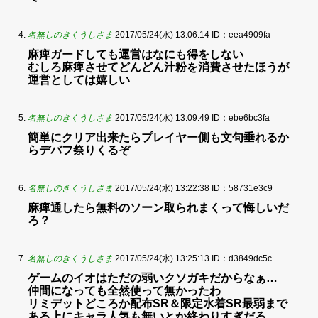
名無しのきくうしさま
2017/05/24(水) 13:06:14
ID：eea4909fa
麻痺ガードしても運営はなにも得をしない
むしろ麻痺させてどんどん汁粉を消費させたほうが
運営としては嬉しい
名無しのきくうしさま
2017/05/24(水) 13:09:49
ID：ebe6bc3fa
簡単にクリア出来たらプレイヤー側も文句垂れるか
らデバフ祭りくるぞ
名無しのきくうしさま
2017/05/24(水) 13:22:38
ID：58731e3c9
麻痺通したら無料のソーン取られまくって悔しいだ
ろ？
名無しのきくうしさま
2017/05/24(水) 13:25:13
ID：d3849dc5c
ゲームのイオはただの弱いクソガキだからなぁ…
仲間になっても全然使って無かったわ
リミデットどころか配布SR＆限定水着SR最弱まで
ある上にキャラ人気も無いとか終わりすぎだろ…