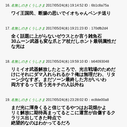
名無しのきくうしさま
2017/05/24(水) 19:14:52
ID：6b1c8a75a
ワイ王国民、断腸の思いでイオちゃんベンチ送り
名無しのきくうしさま
2017/05/24(水) 19:21:23
ID：170dfb2d4
全く話題に上がらないゼウスとか言う雑魚石
30ムーン武器も変な爪とア杖だしホント最弱属性だ
な光は
名無しのきくうしさま
2017/05/24(水) 19:59:10
ID：b64093048
リミイオ武器解放したところで、光古戦場のためだ
けにそれにダマ入れられるか？俺は無理だわ、リタ
ーン少なすぎ。まだソーン最終した方がいいわ
両方するって言う光キチの人以外ね
名無しのきくうしさま
2017/05/24(水) 23:28:02
ID：ec8de00a8
まだ光に渾身くると信じてるやつはお花畑かよ
リミ解放に期待高まってるとこに運営が自傷するク
ラリス出してきた時点で
絶望的なのはわかってるだろ