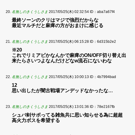
名無しのきくうしさま
2017/05/25(木) 02:32:54
ID：aba7a67f4
最終ソーンのクリはマジで強烈だからな
最近マルチだと麻痺の方がおまけに感じる
名無しのきくうしさま
2017/05/25(木) 06:15:28
ID：6d315b2e2
※20
これでリミアビかなんかで麻痺のON/OFF切り替え出
来たらさいつよなんだけどなw流石にないわな
名無しのきくうしさま
2017/05/25(木) 10:00:13
ID：4b7994bad
12
思い出したが闇古戦場アンデッドなかったな…
名無しのきくうしさま
2017/05/25(木) 13:01:36
ID：78e2167fb
シュバ剣サボってる雑魚共に思い知らせる為に超超
高火力ボスを希望する