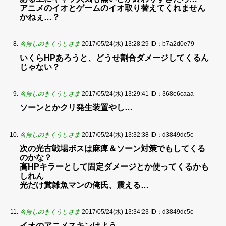
アニメのイオとゲームのイオ取り替えてくれません
かねぇ…？
名無しのきくうしさま
2017/05/24(水) 13:28:29
ID：b7a2d0e79
いくらHPあろうと、どうせ割合ダメージしてくるん
じゃない？
名無しのきくうしさま
2017/05/24(水) 13:29:41
ID：368e6caaa
ソーンとかクリ発生装置やし…
名無しのきくうしさま
2017/05/24(水) 13:32:38
ID：d3849dc5c
次の光古戦場ボスは麻痺＆ソーン対策でもしてくる
のかな？
高HPキラーとして固定ダメージとか使ってくるかも
しれん
光だけ糞雑魚マンの俺氏、震える…
名無しのきくうしさま
2017/05/24(水) 13:34:23
ID：d3849dc5c
イオのアニメスキンはよう