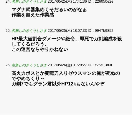
名無しのきくうしさま
2017/05/25(木) 17:41:36
ID：226050e2e
マグナ武器集めくそだるいのがなぁ
作業を超えた作業感
名無しのきくうしさま
2017/05/25(木) 18:07:33
ID：9947b9852
HP最大値割合ダメージや絶命、即死でガ剣編成を殺
してくるだろう、
この運営ならやりかねない
名無しのきくうしさま
2017/05/26(金) 01:29:27
ID：c25e13d3f
高火力ボスとか黄龍刀入りゼウスマンの俺が死ぬの
でやめちくり～
ガ剣7でもグラン君以外HP12kもないんやぞ