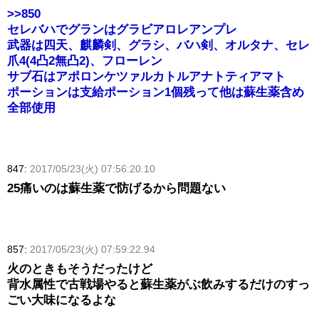
>>850
セレバハでグランはグラビアロレアンプレ
武器は四天、麒麟剣、グラシ、バハ剣、オルタナ、セレ
爪4(4凸2無凸2)、フローレン
サブ石はアポロンケツァルカトルアナトティアマト
ポーションは支給ポーション1個残って他は蘇生薬含め
全部使用
847:
2017/05/23(火) 07:56:20.10
25痛いのは蘇生薬で防げるから問題ない
857:
2017/05/23(火) 07:59:22.94
火のときもそうだったけど
背水属性で古戦場やると蘇生薬がぶ飲みするだけのすっ
ごい大味になるよな