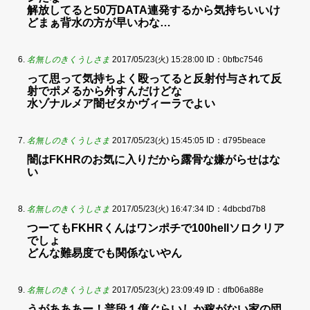
解放してると50万DATA連発するから気持ちいいけ
どまぁ背水の方が早いわな…
名無しのきくうしさま
2017/05/23(火) 15:28:00
ID：0bfbc7546
って思って気持ちよく殴ってると反射付与されて反
射でポメるから外すんだけどな
水ゾナルメア闇ゼタかヴィーラでよい
名無しのきくうしさま
2017/05/23(火) 15:45:05
ID：d795beace
闇はFKHRのお気に入りだから露骨な嫌がらせはな
い
名無しのきくうしさま
2017/05/23(火) 16:47:34
ID：4dbcbd7b8
つーてもFKHRくんはワンポチで100hellソロクリア
でしょ
どんな難易度でも関係ないやん
名無しのきくうしさま
2017/05/23(火) 23:09:49
ID：dfb06a88e
うがあああー！普段１億ぐらいしか稼がない家の団