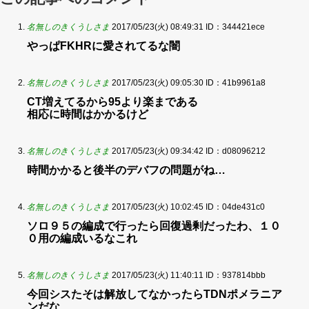
名無しのきくうしさま
2017/05/23(火) 08:49:31
ID：344421ece
やっぱFKHRに愛されてるな闇
名無しのきくうしさま
2017/05/23(火) 09:05:30
ID：41b9961a8
CT増えてるから95より楽まである
相応に時間はかかるけど
名無しのきくうしさま
2017/05/23(火) 09:34:42
ID：d08096212
時間かかると後半のデバフの問題がね…
名無しのきくうしさま
2017/05/23(火) 10:02:45
ID：04de431c0
ソロ９５の編成で行ったら回復過剰だったわ、１０
０用の編成いるなこれ
名無しのきくうしさま
2017/05/23(火) 11:40:11
ID：937814bbb
今回シスたそは解放してなかったらTDNポメラニア
ンだな