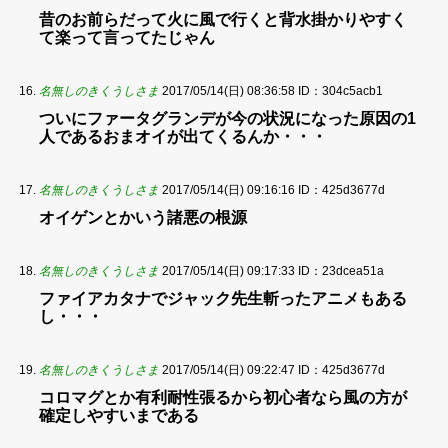
昔のお前らだって火に風で行くと背水掛かりやすく
て楽って言ってたじゃん
名無しのきくうしさま
2017/05/14(日) 08:36:58
ID：304c5acb1
ついにファータグランデが今の状況になった原因の1
人であるおまオイが出てくるんか・・・
名無しのきくうしさま
2017/05/14(日) 09:16:16
ID：425d3677d
オイゲンとかいう諸悪の根源
名無しのきくうしさま
2017/05/14(日) 09:17:33
ID：23dcea51a
ファイアカタナでジャック先生斬ったアニメもある
し・・・
名無しのきくうしさま
2017/05/14(日) 09:22:47
ID：425d3677d
コロマグとか有利耐性張るから初心者なら風の方が
確定しやすいまである