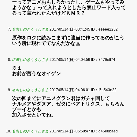
ーってアニメおもしろかったし、ゲームもやってみ
ようかな 」って入れようとしたら禁止ワード入って
るって言われたんだけどＫＭＲ？
名無しのきくうしさま
2017/05/14(日) 03:41:45
ID：eeeee2252
原作をロクに読みこまずに適当に作ってるのがこう
いう所に現れててなんだかなぁ
名無しのきくうしさま
2017/05/14(日) 04:04:59
ID：7476eff74
※１
お前が言うなオイゲン
名無しのきくうしさま
2017/05/14(日) 04:06:01
ID：f5b543e22
次の回までにアニメグラン君はガチャ回して
ナルメアやダヌア、ゼタにベアトリクス、もちろん
ゾーイとかも
加入させといてね。
名無しのきくうしさま
2017/05/14(日) 05:50:47
ID：d46e8baed