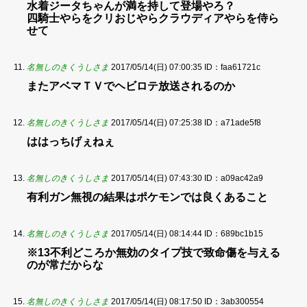
水着ジータちゃんが満を持して登場やろ？
四騎士やらをクリおじやらクラウディアやらを侍ら
せて
名無しのきくうしさま
2017/05/14(日) 07:00:35
ID：faa61721c
またアベマＴＶでヘビロテ放送されるのか
名無しのきくうしさま
2017/05/14(日) 07:25:38
ID：a71ade5f8
ははっちげぇねぇ
名無しのきくうしさま
2017/05/14(日) 07:43:30
ID：a09ac42a9
有利ガン無視の結果はポケモンでは良くあること
名無しのきくうしさま
2017/05/14(日) 08:14:44
ID：689bc1b15
※13不利どころか無効のタイプ技で致命傷を与える
のが常だからな
名無しのきくうしさま
2017/05/14(日) 08:17:50
ID：3ab300554