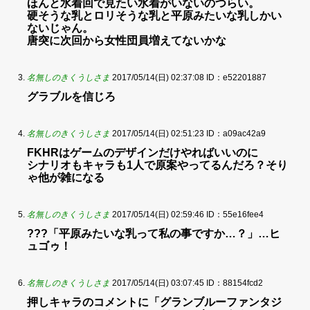
ほんと水着回で見たい水着がいないのつらい。
硬そうな乳とロリそうな乳と平原みたいな乳しかい
ないじゃん。
唐突に次回から女性団員増えてないかな
名無しのきくうしさま
2017/05/14(日) 02:37:08
ID：e52201887
グラブルを信じろ
名無しのきくうしさま
2017/05/14(日) 02:51:23
ID：a09ac42a9
FKHRはゲームのデザインだけやればいいのに
シナリオもキャラも1人で原案やってるんだろ？そり
ゃ他が雑になる
名無しのきくうしさま
2017/05/14(日) 02:59:46
ID：55e16fee4
???「平原みたいな乳って私の事ですか…？」…ヒ
ュゴゥ！
名無しのきくうしさま
2017/05/14(日) 03:07:45
ID：88154fcd2
押しキャラのコメントに「グランブルーファンタジ