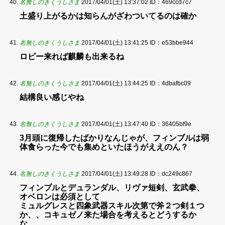
名無しのきくうしさま
2017/04/01(土) 13:37:02
ID：469ccd7c7
土盛り上がるかは知らんがざわついてるのは確か
名無しのきくうしさま
2017/04/01(土) 13:41:25
ID：e53bbe944
ロビー来れば麒麟も出来るね
名無しのきくうしさま
2017/04/01(土) 13:44:25
ID：4dbafbc09
結構良い感じやね
名無しのきくうしさま
2017/04/01(土) 13:47:40
ID：36405bf9e
3月頭に復帰したばかりなんじゃが、フィンブルは弱
体食らった今でも集めといたほうがええのん？
名無しのきくうしさま
2017/04/01(土) 13:49:28
ID：dc249c867
フィンブルとデュランダル、リヴァ短剣、玄武拳、
オベロンは必須として
ミュルグレスと四象武器スキル次第で斧２つ剣１つ
か、、コキュゼノ来た場合を考えるとどうするか
な…