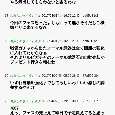
やる気出してもらわないと困るわな
名無しのきくうしさま
2017/04/01(土) 16:00:11
ID：dd05e81c3
今回のフェス思ったよりも回って無さそうだしご機
嫌とりに来てるなw
名無しのきくうしさま
2017/04/01(土) 16:09:21
ID：ebfb311bd
戦貨ガチャから出たノーマル武器は全て団船の強化
に入れてたからなぁ
それよりルピガチャのノーマル武器石の自動売却か
プレゼント行きを頼むわ
名無しのきくうしさま
2017/04/02(日) 05:00:38
ID：87a596f30
いずれ自動船強化までして欲しいわ！いい感じの調
整するやんけ
名無しのきくうしさま
2017/04/02(日) 19:05:30
ID：22779611a
※67
えっ、フェスの売上見て即日で予定変えてると思っ