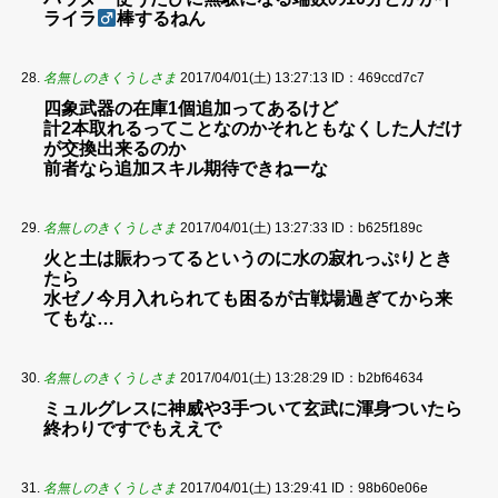
ライラ
棒するねん
名無しのきくうしさま
2017/04/01(土) 13:27:13
ID：469ccd7c7
四象武器の在庫1個追加ってあるけど
計2本取れるってことなのかそれともなくした人だけ
が交換出来るのか
前者なら追加スキル期待できねーな
名無しのきくうしさま
2017/04/01(土) 13:27:33
ID：b625f189c
火と土は賑わってるというのに水の寂れっぷりとき
たら
水ゼノ今月入れられても困るが古戦場過ぎてから来
てもな…
名無しのきくうしさま
2017/04/01(土) 13:28:29
ID：b2bf64634
ミュルグレスに神威や3手ついて玄武に渾身ついたら
終わりですでもええで
名無しのきくうしさま
2017/04/01(土) 13:29:41
ID：98b60e06e