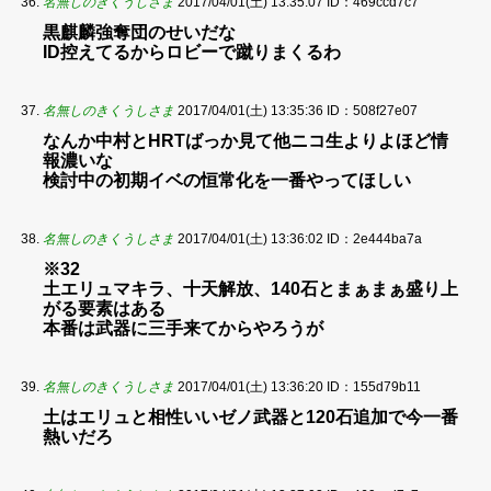
名無しのきくうしさま
2017/04/01(土) 13:35:07
ID：469ccd7c7
黒麒麟強奪団のせいだな
ID控えてるからロビーで蹴りまくるわ
名無しのきくうしさま
2017/04/01(土) 13:35:36
ID：508f27e07
なんか中村とHRTばっか見て他ニコ生よりよほど情
報濃いな
検討中の初期イベの恒常化を一番やってほしい
名無しのきくうしさま
2017/04/01(土) 13:36:02
ID：2e444ba7a
※32
土エリュマキラ、十天解放、140石とまぁまぁ盛り上
がる要素はある
本番は武器に三手来てからやろうが
名無しのきくうしさま
2017/04/01(土) 13:36:20
ID：155d79b11
土はエリュと相性いいゼノ武器と120石追加で今一番
熱いだろ