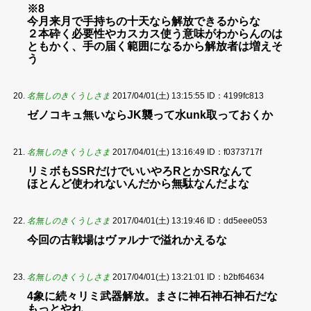
※8
今月来月で手持ちの十天なら解放できるからな
２本砕く必要性やカスカス使う意味がわからんのは
ともかく、手の届く範囲になるから解放者は増えそ
う
名無しのきくうしさま
2017/04/01(土) 13:15:55
ID：4199fc813
ゼノコキュ無いならJK襲って水unk取っておくか
名無しのきくうしさま
2017/04/01(土) 13:16:49
ID：f0373717f
リミボもSSRだけでいいやろRとかSRなんて
ほとんど使われないんだから無駄なんだよな
名無しのきくうしさま
2017/04/01(土) 13:19:46
ID：dd5eee053
今回の古戦場はヴァルナで溢れかえるな
名無しのきくうしさま
2017/04/01(土) 13:21:01
ID：b2bf64634
4象に続々リミ武器解放。まさに神石神石神石だな
もっとやれ