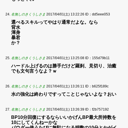
名無しのきくうしさま
2017/04/01(土) 13:22:26
ID：dd5eee053
選べるスキルってやはり通常だよな。なら
背水
渾身
暴君
か？
名無しのきくうしさま
2017/04/01(土) 13:25:08
ID：155d79b11
ハードル上げるのは勝手だけど羅刹、見切り、治癒
でも文句言うなよ？ｗ
名無しのきくうしさま
2017/04/01(土) 13:26:11
ID：b625f189c
水の強化は終わりですってことじゃないよな？おい
名無しのきくうしさま
2017/04/01(土) 13:26:39
ID：f2b757192
BP10分回復にするならいいかげんBP最大所持数を
10にしてくんねーかな
パウダー使うたびに無駄になる端数の10分とかがイ