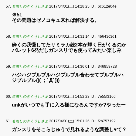
名無しのきくうしさま
2017/04/01(土) 14:28:25
ID：6c612e04e
※51
その問題はゼノコキュ来れば解決する。
名無しのきくうしさま
2017/04/01(土) 14:31:14
ID：4b643c3d1
砕くの我慢してたリミラカ銃2本が輝く日がくるのか
バレット6発だしガンスリでも使ってみたい楽しみ
名無しのきくうしさま
2017/04/01(土) 14:36:01
ID：346859728
ハジハジブルブルハジブルブル合わせてブルブルハ
ジブルブル((( ；ﾟДﾟ)))
名無しのきくうしさま
2017/04/01(土) 14:52:23
ID：7e55f316d
unkがいつでも手に入る様になるんですか?やったー
名無しのきくうしさま
2017/04/01(土) 15:01:26
ID：f2b757192
ガンスリをそこらじゅうで見れるような調整し♥て？