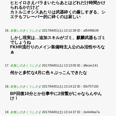
ヒヒイロさえバラまいたらあとはどれだけ時間かけ
られるかだけど
カトルニオシスあたりは武器砕くの厳しすぎる、シ
エテもフレーバー的に砕くのは寂しい
名無しのきくうしさま
2017/04/01(土) 13:12:38
ID：af5498b39
しかし現実は…追加スキルがゴミ、麒麟武器もゴミ
でしょうね
FKHR流行りのメイン装備時主人公のみ活性やろな
ぁ
名無しのきくうしさま
2017/04/01(土) 13:13:05
ID：dfecec141
何かと多忙な4月に色々ぶっこんできたな
名無しのきくうしさま
2017/04/01(土) 13:14:22
ID：f2b757192
BP回復10分とか仕事中に2倍繋がにゃならんやん
け！
名無しのきくうしさま
2017/04/01(土) 13:14:37
ID：2e444ba7a