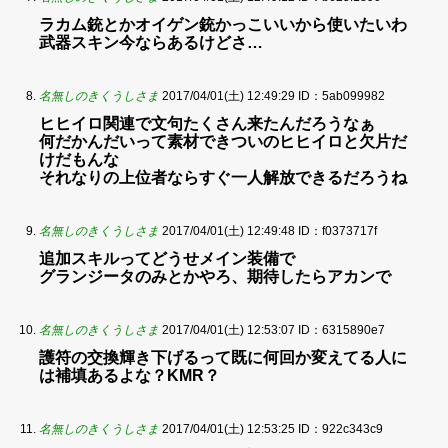
ラカム銃とかオイゲン銃かっこいいから使いたいわ
武器スキン今ならあるけどさ…
名無しのきくうしさま
2017/04/01(土) 12:49:29
ID：5ab099982
ヒヒイロ関連で文句たくさん来たんだろうなぁ
何だかんだいって素材できついのヒヒイロと欠片だ
けだもんな
それなりの上位者ならすぐ一人解放できるだろうね
名無しのきくうしさま
2017/04/01(土) 12:49:48
ID：f0373717f
追加スキルってどうせメイン装備で
グランジータのみとかやろ、期待したらアカンで
名無しのきくうしさま
2017/04/01(土) 12:53:07
ID：6315890e7
護符の交換輝き下げるって既に何回か変えてる人に
は補填あるよな？KMR？
名無しのきくうしさま
2017/04/01(土) 12:53:25
ID：922c343c9