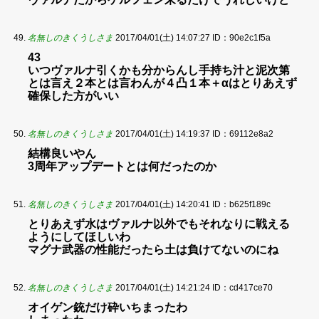
名無しのきくうしさま
2017/04/01(土) 14:07:27
ID：90e2c1f5a
43
いつヴァルナ引くかも分からんし手持ち汁と泥次第
とは言え２本とは言わんが４凸１本＋αはとりあえず
確保した方がいい
名無しのきくうしさま
2017/04/01(土) 14:19:37
ID：69112e8a2
結構良いやん
3周年アップデートとは何だったのか
名無しのきくうしさま
2017/04/01(土) 14:20:41
ID：b625f189c
とりあえず水はヴァルナ以外でもそれなりに戦える
ようにしてほしいわ
マグナ武器の性能だったら土は負けてないのにね
名無しのきくうしさま
2017/04/01(土) 14:21:24
ID：cd417ce70
オイゲン銃だけ砕いちまったわ