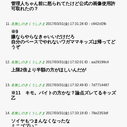
管理人ちゃん前に怒られてたけど公式の画像使用許
可取れたの？
名無しのきくうしさま
2017/03/31(金) 17:31:28
ID：c942cf2fb
※9
嫌ならやらなきゃいいだけだろ
自分のペースでやれないワガママキッズは帰ってど
うぞ
名無しのきくうしさま
2017/03/31(金) 17:32:01
ID：aa29199c4
上限2倍より半額の方がほしいんだが
名無しのきくうしさま
2017/03/31(金) 17:32:49
ID：7d7714487
※11 キモ。バイトの方かな？論点ズレてるキッズ
乙
名無しのきくうしさま
2017/03/31(金) 17:33:19
ID：78e2353df
ソイヤもつまんなくなったな
ミニゴブいこ