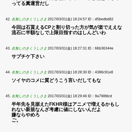
ってる糞運営だし
名無しのきくうしさま
2017/03/31(金) 18:24:57
ID：d5bedbd82
今回は石貰えるCPと割り切った方が気が楽でええな
流石に半額なしで上限目指すのはしんどいわ
名無しのきくうしさま
2017/03/31(金) 18:27:31
ID：66b36344e
サプチケ下さい
名無しのきくうしさま
2017/03/31(金) 18:28:30
ID：4386c91e8
ソイヤのコメに質どうこう言いだしてもな
名無しのきくうしさま
2017/03/31(金) 18:29:46
ID：9a798fdcd
半年先を見据えたFKHR様はアニメで増えるかもし
れない新規なんざ考慮に値にしないんだよ
嫌ならやめろ
ご。