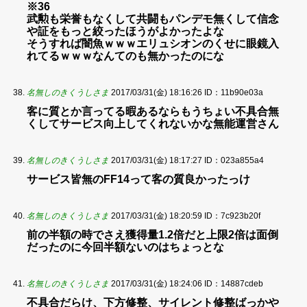
※36
武勲も栄誉もなくして共闘もパンデモ無くして信念
や証をもっと絞ったほうがよかったよな
そうすれば闇魚ｗｗｗエリュシオンのくせに眼鏡入
れてるｗｗｗなんてのも無かったのにな
名無しのきくうしさま
2017/03/31(金) 18:16:26
ID：11b90e03a
客に質とか言ってる暇あるならもうちょい不具合無
くしてサービス向上してくれないかな無能運営さん
名無しのきくうしさま
2017/03/31(金) 18:17:27
ID：023a855a4
サービス皆無のFF14って客の質良かったっけ
名無しのきくうしさま
2017/03/31(金) 18:20:59
ID：7c923b20f
前の半額の時でさえ獲得量1.2倍だと上限2倍は面倒
だったのに今回半額ないのはちょっとな
名無しのきくうしさま
2017/03/31(金) 18:24:06
ID：14887cdeb
不具合だらけ、下方修整、サイレント修整ばっかや