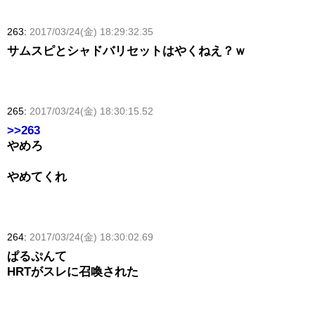
263:
2017/03/24(金) 18:29:32.35
サムスピとシャドバリセットはやくねえ？ｗ
265:
2017/03/24(金) 18:30:15.52
>>263
やめろ
やめてくれ
264:
2017/03/24(金) 18:30:02.69
ぱるぷんて
HRTがスレに召喚された