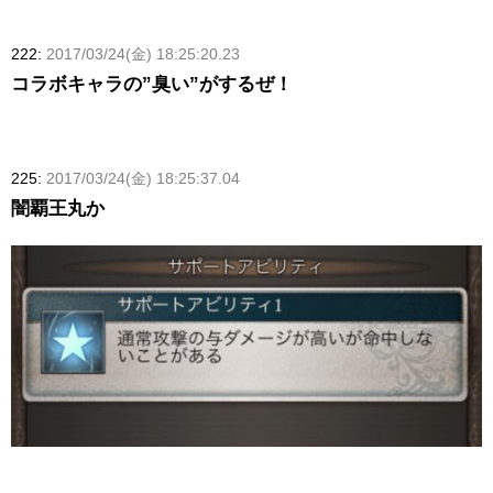
222:
2017/03/24(金) 18:25:20.23
コラボキャラの”臭い”がするぜ！
225:
2017/03/24(金) 18:25:37.04
闇覇王丸か