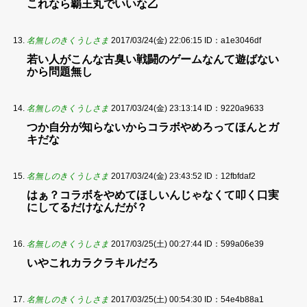
これなら覇王丸でいいな乙
名無しのきくうしさま
2017/03/24(金) 22:06:15
ID：a1e3046df
若い人がこんな古臭い戦闘のゲームなんて遊ばない
から問題無し
名無しのきくうしさま
2017/03/24(金) 23:13:14
ID：9220a9633
つか自分が知らないからコラボやめろってほんとガ
キだな
名無しのきくうしさま
2017/03/24(金) 23:43:52
ID：12fbfdaf2
はぁ？コラボをやめてほしいんじゃなくて叩く口実
にしてるだけなんだが？
名無しのきくうしさま
2017/03/25(土) 00:27:44
ID：599a06e39
いやこれカラクラキルだろ
名無しのきくうしさま
2017/03/25(土) 00:54:30
ID：54e4b88a1