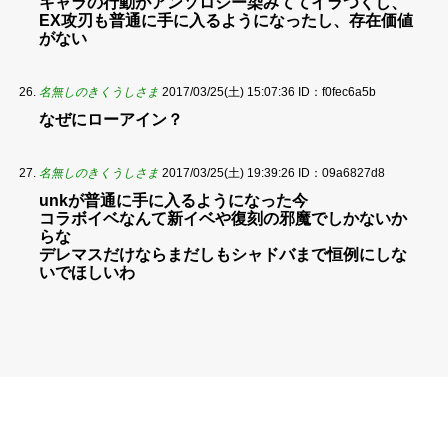
キャラの行動がアンソロジー染みててイラつくし、
EX攻刃も普通に手に入るようになったし、存在価値
がない
名無しのきくうしさま
2017/03/25(土) 15:07:36
ID：f0fec6a5b
なぜにローアイン？
名無しのきくうしさま
2017/03/25(土) 19:39:26
ID：09a6827d8
unkが普通に手に入るようになった今
コラボイベなんて新イベや復刻の邪魔でしかないか
らな
デレマスだけならまだしもシャドバまで恒例にしな
いでほしいわ