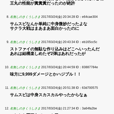
王丸の性能が糞糞糞だったのが絶許
名無しのきくうしさま
2017/03/24(金) 20:34:28
ID：e64cae304
サムスピなんか単純に中身微妙だったよな
サクラ大戦はまあまあ面白かったのに
名無しのきくうしさま
2017/03/24(金) 20:43:34
ID：eb165cc5c
ストファイの無駄な作り込みはどこへいったんだ
あれは結構楽しめたぞ2弾はあれだったが
名無しのきくうしさま
2017/03/24(金) 20:44:59
ID：83887784e
味方に9,999ダメージとかハジブル！！
名無しのきくうしさま
2017/03/24(金) 20:51:38
ID：63d700575
サムスピは中身スカスカルやったからなぁ
名無しのきくうしさま
2017/03/24(金) 21:27:34
ID：3a64fa2be