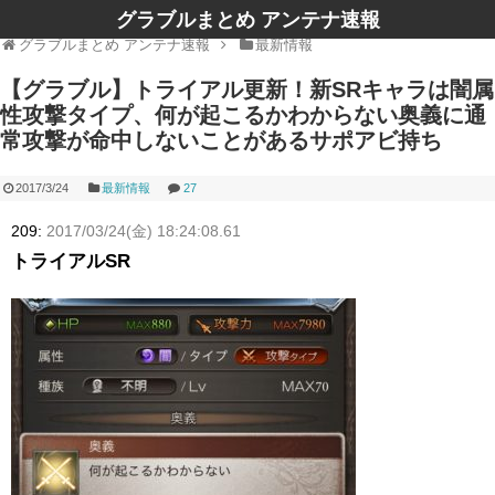
グラブルまとめ アンテナ速報
グラブルまとめ アンテナ速報
最新情報
【グラブル】トライアル更新！新SRキャラは闇属
性攻撃タイプ、何が起こるかわからない奥義に通
常攻撃が命中しないことがあるサポアビ持ち
2017/3/24
最新情報
27
209:
2017/03/24(金) 18:24:08.61
トライアルSR