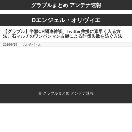
グラブルまとめ アンテナ速報
Dエンジェル・オリヴィエ
【グラブル】半額CP関連雑談、Twitter救援に素早く入る方
法、石マルチのワンパンマン占拠による討伐失敗を防ぐ方法
2016/9/18
マルチバトル
©
グラブルまとめ アンテナ速報