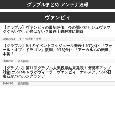
グラブルまとめ アンテナ速報
ヴァンピィ
【グラブル】ヴァンピィの最新評価、今の闇パだとシュヴァマ
グぐらいでしか席はない？最終上限解放に期待
2016/9/13
キャラ評価・考察
【グラブル】9月のイベントスケジュール発表！9/7(水)～「フォ
ール・オブ・ドラゴン」復刻、9/16(金)～「アーカルムの転世」
本番！
2016/9/1
最新情報
【グラブル】第11回グラブル人気投票結果発表！出現率アップ
対象はSSRキャラがヴィーラ・ヴァンピィ・ナルメア、SSR召
喚石がバハルシグランデ
2016/9/1
最新情報