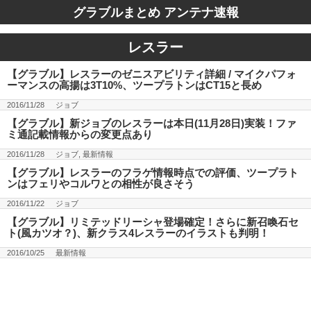
グラブルまとめ アンテナ速報
レスラー
【グラブル】レスラーのゼニスアビリティ詳細 / マイクパフォ
ーマンスの高揚は3T10%、ツープラトンはCT15と長め
2016/11/28
ジョブ
【グラブル】新ジョブのレスラーは本日(11月28日)実装！ファ
ミ通記載情報からの変更点あり
2016/11/28
ジョブ
,
最新情報
【グラブル】レスラーのフラゲ情報時点での評価、ツープラト
ンはフェリやコルワとの相性が良さそう
2016/11/22
ジョブ
【グラブル】リミテッドリーシャ登場確定！さらに新召喚石セ
ト(風カツオ？)、新クラス4レスラーのイラストも判明！
2016/10/25
最新情報