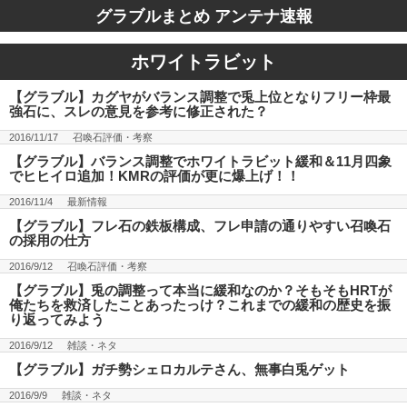
グラブルまとめ アンテナ速報
ホワイトラビット
【グラブル】カグヤがバランス調整で兎上位となりフリー枠最
強石に、スレの意見を参考に修正された？
2016/11/17
召喚石評価・考察
【グラブル】バランス調整でホワイトラビット緩和＆11月四象
でヒヒイロ追加！KMRの評価が更に爆上げ！！
2016/11/4
最新情報
【グラブル】フレ石の鉄板構成、フレ申請の通りやすい召喚石
の採用の仕方
2016/9/12
召喚石評価・考察
【グラブル】兎の調整って本当に緩和なのか？そもそもHRTが
俺たちを救済したことあったっけ？これまでの緩和の歴史を振
り返ってみよう
2016/9/12
雑談・ネタ
【グラブル】ガチ勢シェロカルテさん、無事白兎ゲット
2016/9/9
雑談・ネタ