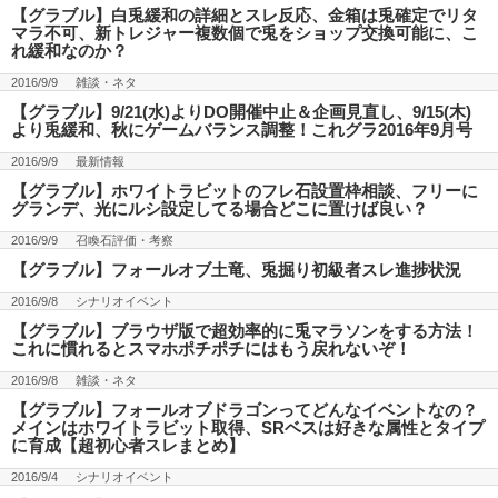
【グラブル】白兎緩和の詳細とスレ反応、金箱は兎確定でリタ
マラ不可、新トレジャー複数個で兎をショップ交換可能に、こ
れ緩和なのか？
2016/9/9
雑談・ネタ
【グラブル】9/21(水)よりDO開催中止＆企画見直し、9/15(木)
より兎緩和、秋にゲームバランス調整！これグラ2016年9月号
2016/9/9
最新情報
【グラブル】ホワイトラビットのフレ石設置枠相談、フリーに
グランデ、光にルシ設定してる場合どこに置けば良い？
2016/9/9
召喚石評価・考察
【グラブル】フォールオブ土竜、兎掘り初級者スレ進捗状況
2016/9/8
シナリオイベント
【グラブル】ブラウザ版で超効率的に兎マラソンをする方法！
これに慣れるとスマホポチポチにはもう戻れないぞ！
2016/9/8
雑談・ネタ
【グラブル】フォールオブドラゴンってどんなイベントなの？
メインはホワイトラビット取得、SRベスは好きな属性とタイプ
に育成【超初心者スレまとめ】
2016/9/4
シナリオイベント