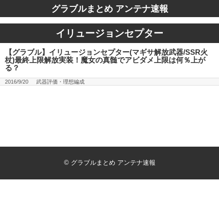
グラブルまとめ アンテナ速報
イリュージョンセプター
【グラブル】イリュージョンセプター(マギサ解放武器/SSR火
杖)最終上限解放実装！魔女の真髄でアビダメ上限は何％上が
る？
2016/9/20
武器評価・理想編成
©
グラブルまとめ アンテナ速報